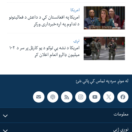
امریکا
امریکا په افغانستان کې د داعش د فعالیتونو
د تداوم په اړه خبرداری ورکړ
نړۍ
امریکا د نشه یي توکو د یو کارټل پر سر د ۱۰۲
میلیون ډالرو انعام اعلان کړ
له مونږ سره په تماس کې پاتې شئ
معلومات
نورې ژبې