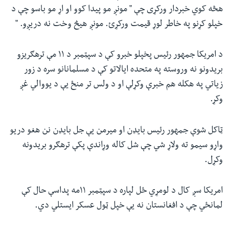
هڅه کوي خبردار ورکړی چې " مونږ مو پیدا کوو او اړ مو باسو چې د
خپلو کړنو په خاطر لوړ قیمت ورکړئ. مونږ هیڅ وخت نه دریږو. "
د امریکا جمهور رئیس پخپلو خبرو کې د سپټمبر د ۱۱ مې ترهګریزو
بریدونو نه وروسته په متحده ایالاتو کې د مسلمانانو سره د زور
زیاتي په هکله هم خبرې وکړلې او د ولس تر منځ یې د یووالي غږ
وکړ.
ټاکل شوې جمهور رئیس بایډن او میرمن یې جل بایډن نن هغو دریو
واړو سیمو ته ولاړ شي چې شل کاله وړاندې پکې ترهګرو بریدونه
وکړل.
امریکا سږ کال د لومړي ځل لپاره د سپټمبر ۱۱مه پداسې حال کې
لمانځي چې د افغانستان نه یې خپل ټول عسکر ایستلي دي.