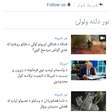
شریک کول
Follow us
نور دلته ولولئ
نور خبرونه
څنګه د ځنګلي اورونو لوګي د خلکو روغتیا له
جدي ګواښ سره مخ کوي؟
امریکا
د ولسمشر ټرمپ نوي فرمانونه د زېږون پر
بنسټ د امریکا د تابعیت ترلاسه کول
محدودوي
نور خبرونه
د ناسا فضانوردان د وسایلو د نصبولو لپاره له
فضایي ستیشن ووتل