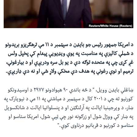
ئ
له مونږ سره په تماس کې پاتې شئ
ټون
ای
ه
ژبې
اړ
د امریکا جمهور رئیس جو بایډن د سپټمبر د ۱۱ مې ترهګریزو بریدونو
ئ
د شملې کالیزې په مناسبت په یوې ویډیویي پیغام کې پخپل ولس
غږ کړی چې په متحده توګه دې د یو بل سره ودریږي او د بیارغونې،
ترمیم او نوې رغونې په هدف دې مخکې ولاړ شي او نه دې ډاریږي.
ښاغلي بایډن وویل، " د څه باندې ۹۰ هیوادونو ۲۹۷۷ د اوسیدونکو
کورنیو ته چې د ۲۰۰۱ کال د سپټمبر د میاشتې په ۱۱ مې د نیویارک په
ښار، د ویرجینیا ایالت په آرلنګټن او د پنسلوانیا ایالت د شانکسویل
په ښار کې ووژل شول او زرګونه نور چې ټپي شول، امریکا ستاسو او
ستاسو د کورنیو د قربانیو درناوی کوي."