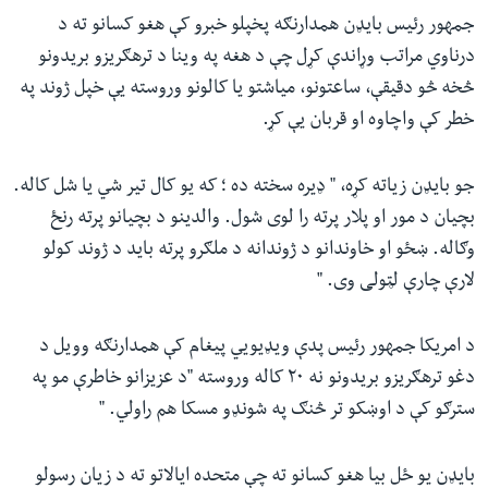
جمهور رئیس بایډن همدارنګه پخپلو خبرو کې هغو کسانو ته د
درناوي مراتب وړاندې کړل چې د هغه په وینا د ترهګریزو بریدونو
څخه څو دقیقې، ساعتونو، میاشتو یا کالونو وروسته یې خپل ژوند په
خطر کې واچاوه او قربان یې کړ.
جو بایډن زیاته کړه، " ډیره سخته ده ؛ که یو کال تیر شي یا شل کاله.
بچیان د مور او پلار پرته را لوی شول. والدینو د بچیانو پرته رنځ
وګاله. ښځو او خاوندانو د ژوندانه د ملګرو پرته باید د ژوند کولو
لارې چارې لټولی وی. "
د امریکا جمهور رئیس پدې ویډیویي پیغام کې همدارنګه وویل د
دغو ترهګریزو بریدونو نه ۲۰ کاله وروسته "د عزیزانو خاطرې مو په
سترګو کې د اوښکو تر څنګ په شونډو مسکا هم راولي. "
بایډن یو ځل بیا هغو کسانو ته چې متحده ایالاتو ته د زیان رسولو