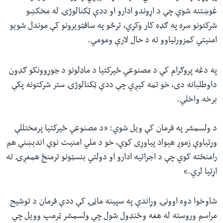
غوښتنه شوې چې د اړوندو ادارو او ددې ټکنالوژۍ له مخکښو
شرکتونو سره په ګډه کار وکړي، ترڅو په سافټویرونو کې موندل شویو
امنیتي کمزورتیاوو ته د حال لارې ومومي.
په دغه پروګرام کې د مصنوعي ځيرکتيا د ماډلونو د جوړوونکو ګډون
داوطلبانه دی، خو تمه کیږي چې ددې ټکنالوژۍ ستر شرکتونه پکې
برخه واخلي.
د ولسمشر په فرمان کې ويل شوي: «د مصنوعي ځيرکتيا پرمختللې
وړتياوې زموږ هېواد پياوړی کوي، خو د ملي امنيت نوې اندېښنې هم
رامنځته کوي چې د اجرائيه ادارو او دولتي بنسټونو ترمنځ همغږۍ ته
اړتيا لري.»
شاوخوا دوه اوونۍ وړاندې په سپینه ماڼۍ کې ددې فرمان د توشیح
مراسم وروسته له هغه وځنډول شول چې ولسمشر ټرمپ وويل چې