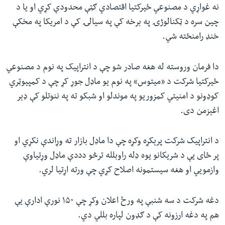
نه غواړي د مصنوعي ځيرکتيا اقتصادي ګټې محدودې کړي او یا د
چين سره د ټکنالوژۍ په برخه کې په سيالۍ کې د امريکا په مخکې
خنډ رامنځته شي.
دا فرمان وروسته له هغه صادر شو چې د انتراپیک په نوم د مصنوعي
ځیرکتیا شرکت د «میتوس» په نوم یو ماډل جوړ کړ چې د کمپيوټري
کوډونو د امنيتي کمزوريو په موندلو او شبکو ته په ننوتلو کې ډېر
اغېزمن دی.
د انتراپیک شرکت پرېکړه وکړه چې دا ماډل بازار ته وړاندې نکړي او
پر ځای يې د شریکانو يوه ډله راوبلله ترڅو دددې ماډل وړتياوې
وازمويي او هغه سيستمونه اصلاح کړي چې ورته اړتيا لري.
دغه شرکت د سه شنبې په ورځ اعلان وکړ چې ۱۵۰ نورې ادارې یې
هم په دغه ارزونه کې د ګډون لپاره بللي دي.