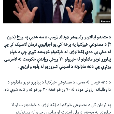
ئ
له مونږ سره په تماس کې پاتې شئ
ټون
ای
ه
ژبې
اړ
د متحدو ایالتونو ولسمشر ډونالډ ټرمپ د سه‌ شنبې په ورځ (جون
ئ
۲) د مصنوعي ځيرکتيا په برخه کې یو اجرائيوي فرمان لاسليک کړ چې
له مخې يې ددې ټکنالوژۍ له شرکتونو غوښتنه کېږي چې د خپلو
پياوړو نويو ماډلونو له خپرولو ۳۰ ورځې وړاندې حکومت ته لاسرسی
ورکړي چې دغه ماډلونه د امنيتي کمزوريو له پلوه و ارزوي.
د دغه فرمان له مخې، د مصنوعي ځیرکتیا د پياوړو نويو ماډلونو د
داوطلبانه ارزونې موده له ۹۰ ورځو څخه ۳۰ ورځو ته راکمه شوې ده.
په فرمان کې د مصنوعي ځیرکتیا د ټکنالوژۍ د خوندیتوب او لا
پياوړتيا په موخه، د ملي امنيت او سايبري چارو له مسئولینو