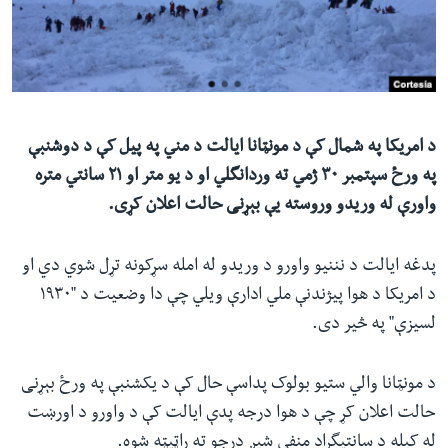
ئ
له مونږ سره په تماس کې پاتې شئ
ټون
ای
ه
ژبې
اړ
د امریکا په شمال کې د مونټانا ایالت د مني په پیل کې د دوشنبې
ئ
په ورځ سپتمبر ٣٠ ژمي ته وردانگلي او د یو متر او ٢١ سانتي متره
واورې له وریدو وروسته یې بېړنی حالت اعلان کړی.
پدغه ایالت د نننیو واورو د وریدو له امله سړکونه تړل شوي دي او
د امریکا د هوا پیژندنې ملي ادارې ویلي چې دا وضعیت د "١٩٣٠
لسیزې" په څیر دی.
د مونټانا والي ستیو بولوک پداسې حال کې د یکشنبې په ورځ بېړنی
حالت اعلان کړ چې د هوا درجه پدې ایالت کې د واورو د اورښت
له کبله د سانتیگراد منفي شپږ درجو ته راټیټه شوه.