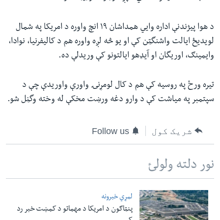
د هوا پیژندنې اداره وایي همداشان ١٩ انچ واوره د امریکا په شمال
لویدیځ ایالت واشنگټن کې او یو څه لږه واوره هم د کالیفرنیا، نوادا،
وایمینګ، اوریگان او آیډهو ایالتونو کې وریدلې ده.
تیره ورځ په روسیه کې هم د کال لومړنۍ واورې واوریدې چې د
سپتمبر په میاشت کې د وارو دغه ورښت مخکې له وخته وگڼل شو.
شریک کول
Follow us
نور دلته ولولئ
لمړي خبرونه
پنټاګون د امریکا د مهماتو د کمښت خبر رد