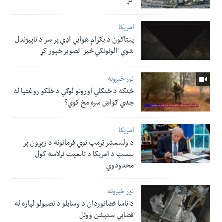
کړ
امریکا
پنټاګون د بګرام هوایي اډې پر سر د ناپيژندل
شوې 'الوتونکي څيز' تصویر خپور کړ
نور خبرونه
څنګه د ځنګلي اورونو لوګي د خلکو روغتیا له
جدي ګواښ سره مخ کوي؟
امریکا
د ولسمشر ټرمپ نوي فرمانونه د زېږون پر
بنسټ د امریکا د تابعیت ترلاسه کول
محدودوي
نور خبرونه
د ناسا فضانوردان د وسایلو د نصبولو لپاره له
فضایي ستیشن ووتل