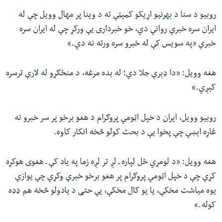
روبیو د سنا د بهرنیو اړیکو کمېټې ته د وینا پر مهال وویل چې له
ایران سره خبرې روانې دي، خو خبرداری یې ورکړ چې له ایران سره
خبرې «په سویس کې له خبرو سره ورته نه دي.»
هغه وویل: «دا ډېرې جلا دي؛ له بده مرغه، د منځګړو له لارې ترسره
کېږي.»
روبیو وویل، ایران د خپل اټومي پروګرام د هغو برخو پر سر خبرو ته
غاړه اېښې چې پخوا یې د بحث کولو څخه انکار کاوه.
هغه وویل: «د لومړي ځل لپاره ـ لږ تر لږه زما په یاد کې ـ هغوی هوکړه
کړې چې د خپل اټومي پروګرام پر هغو برخو خبرې وکړي چې یوازې
یوه میاشت مخکې، یا یو کال مخکې، یې حتی د یادولو څخه هم ډډه
کوله.»