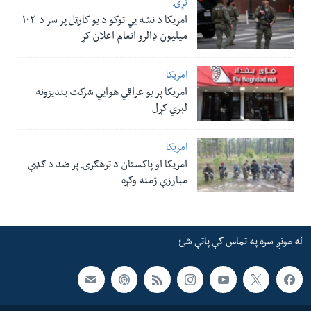
نړۍ
امریکا د نشه یي توکو د یو کارټل پر سر د ۱۰۲
میلیون ډالرو انعام اعلان کړ
امریکا
امریکا پر یو عراقي هوایي شرکت بندیزونه
لېري کړل
امریکا
امریکا او پاکستان د ترهګرۍ پر ضد د ګډې
مبارزې ژمنه وکړه
له مونږ سره په تماس کې پاتې شئ