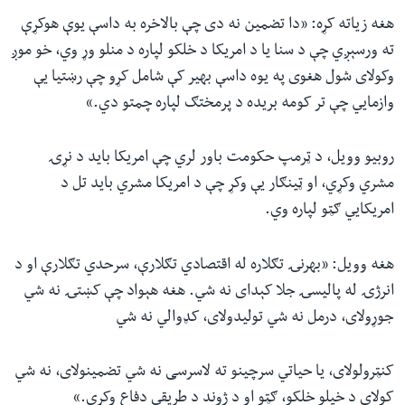
هغه زیاته کړه: «دا تضمین نه دی چې بالاخره به داسې یوې هوکړې
ته ورسېږي چې د سنا یا د امریکا د خلکو لپاره د منلو وړ وي، خو موږ
وکولای شول هغوی په یوه داسې بهیر کې شامل کړو چې رښتیا یې
وازمایي چې تر کومه بریده د پرمختګ لپاره چمتو دي.»
روبیو وویل، د ټرمپ حکومت باور لري چې امریکا باید د نړۍ
مشري وکړي، او ټینګار یې وکړ چې د امریکا مشري باید تل د
امریکایي ګټو لپاره وي.
هغه وویل: «بهرنۍ تګلاره له اقتصادي تګلارې، سرحدي تګلارې او د
انرژۍ له پالیسۍ جلا کېدای نه شي. هغه هېواد چې کښتۍ نه شي
جوړولای، درمل نه شي تولیدولای، کډوالي نه شي
کنټرولولای، یا حیاتي سرچینو ته لاسرسی نه شي تضمینولای، نه شي
کولای د خپلو خلکو، ګټو او د ژوند د طریقې دفاع وکړي.»