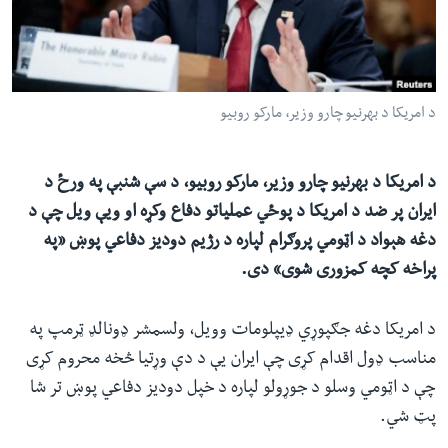
ئ
له مونږ سره په تماس کې پاتې شئ
ټون
ای
ه
د امریکا د بهرنیو چارو وزیر، مارکو روبیو
ژبې
اړ
ئ
د امریکا د بهرنیو چارو وزیر، مارکو روبیو، د سې شنبې په ورځ د
ایران پر ضد د امریکا د پوځي عملیاتو دفاع وکړه او ویې ویل چې د
دغه هېواد د اټومي پروګرام لپاره د رژیم دودیز دفاعي پوښ «په
پراخه کچه کمزوری شوی» دی.
د امریکا دغه جګپوړي ډیپلومات وویل، ولسمشر ډونالډ ټرمپ په
مناسب ډول اقدام کړی چې ایران یې د دې وړتیا څخه محروم کړی
چې د اټومي وسلو د جوړولو لپاره د خپل دودیز دفاعي پوښ تر شا
پټ شي.