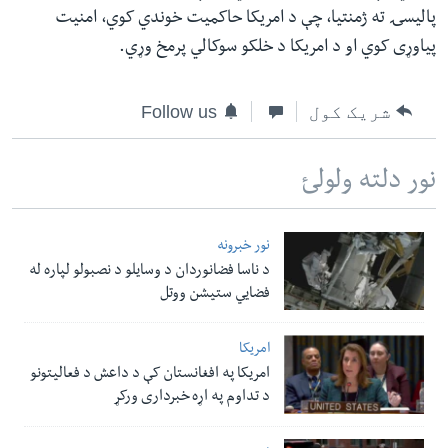
پالیسۍ ته ژمنتیا، چې د امریکا حاکمیت خوندي کوي، امنیت
پیاوړی کوي او د امریکا د خلکو سوکالي پرمخ وړي.
شریک کول
Follow us
نور دلته ولولئ
نور خبرونه
د ناسا فضانوردان د وسایلو د نصبولو لپاره له
فضایي ستیشن ووتل
امریکا
امریکا په افغانستان کې د داعش د فعالیتونو
د تداوم په اړه خبرداری ورکړ