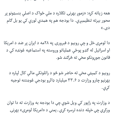
هغه زیاته کړه: «زموږ بهرنۍ تګلاره د ملي ځواک د اصلي بنسټونو پر
محور بېرته تنظیمېږي. دا بودجه هم په همدې لوري کې یو بل ګام
دی.»
دا لومړی ځل و چې روبیو د فبرورۍ په ۲۸مه د ایران پر ضد د امریکا
او اسرائیل له ګډو پوځي عملیاتو وروسته په استماعیه غونډه کې د
قانون جوړونکو مخې ته څرګند شو.
روبیو د کمېټې مخې ته حاضر شو څو د راتلونکي مالي کال لپاره د
بهرنیو چارو وزارت د ۳۳.۶ میلیارد ډالرو بودجې غوښتنه توجیه
کړي.
د وزارت په راپور کې ویل شوي چې دا بودجه به وزارت ته دا توان
ورکړي چې خپله دنده ترسره کړي ـ یعنې د «امریکا لومړی» بهرنۍ