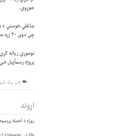
جوړوي.
چې دوی ۳۰ زره جریبه چرسو ته اړتیا لري. د Cpharm غواړي د ۴۵۰ ملیون ډالره پانګونه وکړي."
پروژه رسماًپيل شي
شریک کو
اړوند
روژه د اعتیاد پرېښو