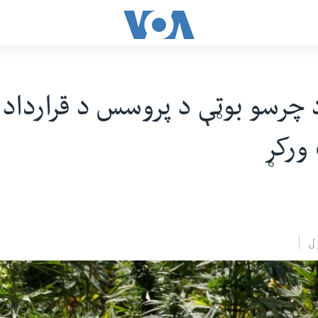
د چرسو بوټې د پروسس د قرارداد پ
ورکړ
ل