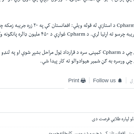
ښاغلي خوستي د Cpharm د استازي له قوله ویلي: افغانس
نوموړي زیاته کړې چې د Cpharm کمپنۍ سره د قرارداد ټول مراحل بشپړ شوي او په
 چې ورسره به ګڼ شمیر هيوادوالو ته کار پيدا شي.
ل
Follow us
Print
دلو لپاره طلایي فرصت دی