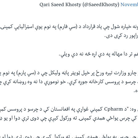
Novemb
ه خپاره شول چې یاد قرارداد د (سي فارم) په نوم یوې اسټرالیايي کمپن
اپور رد کړی دی.
تر دا مهاله په دې اړه څه نه دي ویلي.
و چارو وزارت تیره ورځ پر خپل ټویټر پاڼه ولیکل چې د (سي پارم) په نوم
د چرسو د پروسس کارخانه جوړه کړي. خو نوموړي دا نه وه روښانه کړې چ
ه.
نوموړي زیاته کړې وه: "د Cpharm کمپني غواړي په افغانستان کې د چرسو د پ
د کې چرس یواځې همدې کمپنۍ ته ورکول کيږي چې دوی ترې دوا او یو ډ
 چې چرس به یواځې همدې کمپنۍ ته ورکول کیږي چې دوی ترې دوا او ی