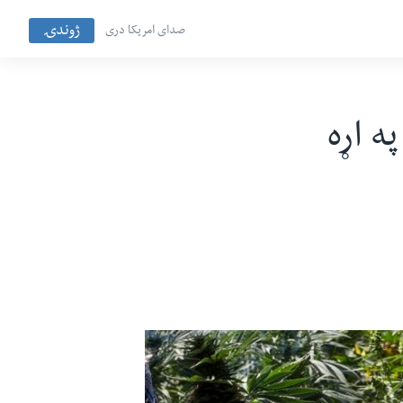
ژوندۍ
صدای امریکا دری
ه اړه