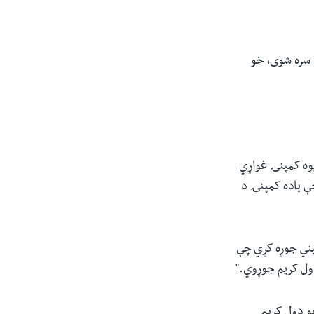
ۍ سره شوی، خو
 یوه کمپنۍ غواړي
ې یاده کمپنۍ د
روسس کمپني جوړه کړي چې
ول کریم جوړوي."
و ډول کریم