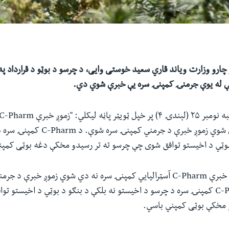
 چارو وزارت ویاند قاري سعید خوستی وایی، د چرسو د بوټو د قرارداد په ا
ې له یوې جرمنۍ کمپنۍ سره یې خبرې شوي دي.
کمپنۍ سره نه دي شوي زموږ خبرې د جرمني 
 بوټي د اخیستو توافق شوی چې چرسو ته تر رسیدو مخکې دغه بوټی کمپن
(۱) زموږ خبرې C-Pharm آسټراليايي کمپنۍ سره نه دي شوي زموږ خبرې د
شوې.(۲) د C-Pharm کمپنۍ سره د چرسو د اخیستو نه بلکې د بنګو د بوټي د اخیستو
 مخکې بوټی کمپني باسي.