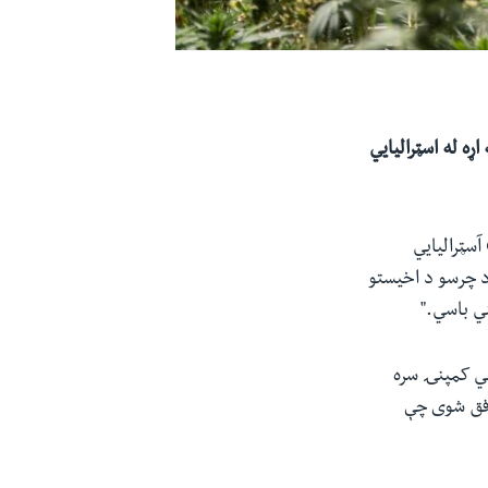
ړه له اسټرالیايي
نوموړي نن پنجشنبه نومبر ۲۵ (لېندۍ ۴) پر خپل ټویټر پاڼه لیکلي: "زموږ خبرې C-Pharm آسټراليايي
کمپنۍ سره شوې. د C-Pharm کمپنۍ سره د چرسو د اخیستو
ي باسي."
 جرمني کمپنۍ سره
 توافق شوی چې