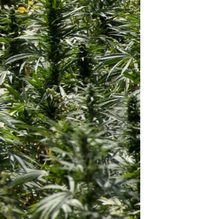
ئ
ټون
ای
ه
اړ
ئ