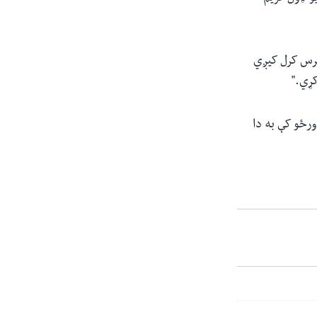
تان کې په ۲۰ زره جریبه زمکه چرس کرل کيږي
 لنډو ورځو کې به دا