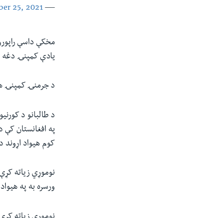
er 25, 2021
— Qari Saeed Khosty (@SaeedKhosty)
مخکې داسې راپورون
یادې کمپنۍ دغه ر
د جرمنۍ کمپنۍ هم 
د طالبانو د کورنی
په افغانستان کې 
کوم هیواد اړوند د
ورسره به په هیوا
نوموړي زیاته کړې