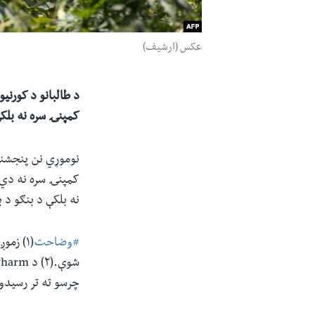
عکس (ارشیف)
د طالبانو د کورنیو
کمپنۍ سره نه بلک
نه بلکې د بنګو د
#وضاحت
چرسو ته تر رسیدو