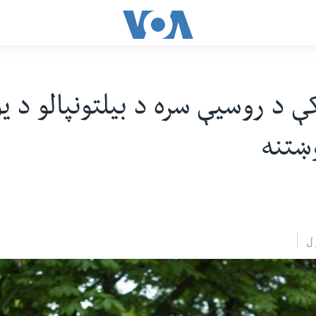
کې د روسیې سره د بیلتونپالو د 
ښتنه
ل