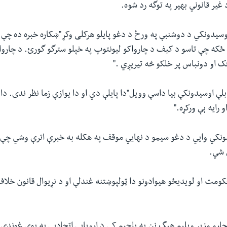
 غیر قانوني بهیر په توگه رد شوه.
سیدونکي د دوشنبې په ورځ د دغو پایلو هرکلی وکړ"ښکاره خبره ده چې 
 ځکه چې تاسو د کیف د چارواکو لیونتوپ په خپلو سترگو گورئ. د چاروا
 او دونباس پر خلکو څه تیریږي
.
"
 بلې اوسیدونکې بیا داسې وویل"دا پایلې دي او دا یوازې زما نظر ندی. دا
رایه ېې ورکړه."
ونکي وایي د دغو سیمو د نهایي موقف په هکله به خبرې اترې وشي چې ای
 شي.
کومت او لویدیځو هیوادونو دا ټولپوښتنه غندلې او د نړیوال قانون خلاف
و چارو وزیر ویلیم هیگ نن په بلجیم کې د اروپایې اتحادیې په یوې غونډ