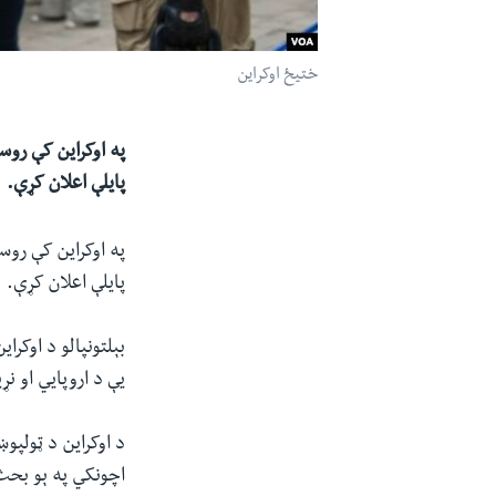
ختیځ اوکراین
په اوکراین کې روس
پایلې اعلان کړې.
په اوکراین کې روس
پایلې اعلان کړې.
بېلتونپالو د اوکر
یې د اروپایي او ن
د اوکراین د ټولپو
اچونکي په ېو بحث 