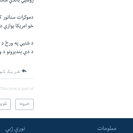
روسیې باندې سکتو
دموکرات سناتور کر
خو امریکا یوازې د
د شنبې په ورځ د ا
د دې بندیزونو د 
شریک کو
This item is part of
خبرونه
ټلویز
معلومات
نورې ژبې