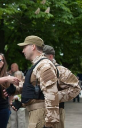
ئ
ټون
ای
ه
اړ
ئ