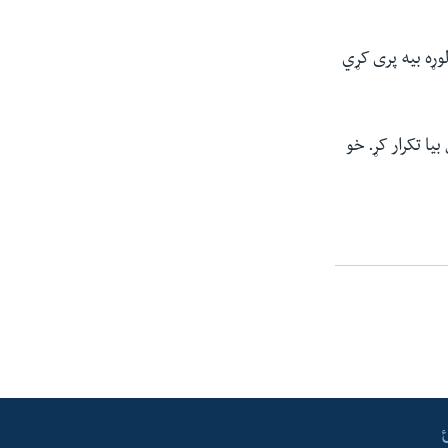
وړه بیه پری کړي
ا تکرار کړ. خو