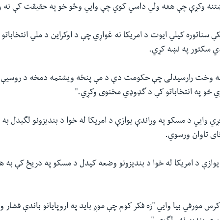
ښتنه وکړې چې هغه ولي داسي کوي چې وايي وځو خو په حقیقت کې نه 
سناتوره کیلي ایوت د امریکا نه غواړي چې د اوکراین د ملي انتخاباتو
ي سکتور په نښه کړي.
غه وخت رارسیدلی چې حکومت دې د مې پنځه ویشتمه دمخه د روسیې ا
ي څو په انتخاباتو کې د گډوډي مخنوی وکړي."
 وایي د مسکو په وړاندې یوازې د امریکا له خوا د بندیزونو لگیدل به 
ای تاوان ورسوي.
یوازې د امریکا له خوا د بندیزونو وضعه کیدل د مسکو په دریځ کې به ه
رس مورفي بیا وایي "زه فکر کوم چې موږ باید په اروپایانو باندې فشار و