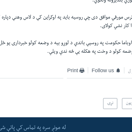
ري بندیزونه ولگوي."
س مورفي موافق دی چې روسیه باید په اوکراین کې د لاس وهنې دپاره ل
ا کار نشي کولای.
وباما حکومت په روسیې باندې د لوړو بیه د وضعه کولو خبرداری یو ځل بی
وضعه کولو د وخت په هکله یې څه ندي ویلي.
ل
Follow us
Print
یون
نړۍ
له مونږ سره په تماس کې پاتې شئ