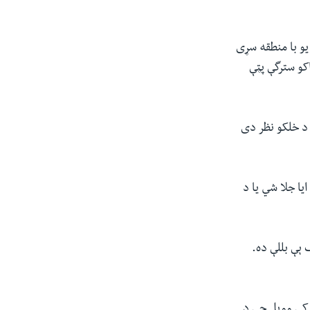
یو با منطقه سړی
کو سترگې پټې
 د خلکو نظر دی
ا جلا شي یا د
 ېې بللې ده.
ې کې وویل چې د