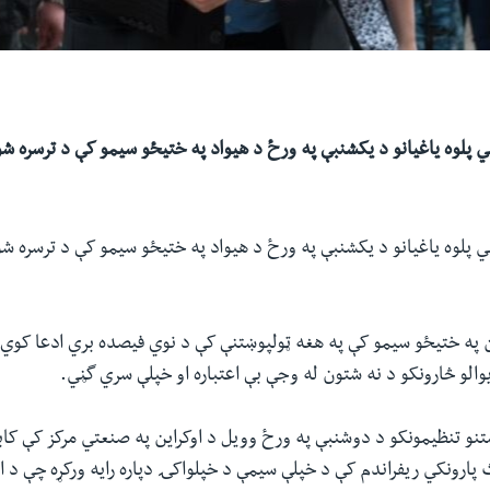
ي پلوه یاغیانو د یکشنبې په ورځ د هیواد په ختیځو سیمو کې د ترسره شو
ي پلوه یاغیانو د یکشنبې په ورځ د هیواد په ختیځو سیمو کې د ترسره شو
این په ختیځو سیمو کې په هغه ټولپوښتنې کې د نوي فیصده بري ادعا کوي چ
ړیوالو څارونکو د نه شتون له وجې بې اعتباره او خپلې سري گڼي.
ښتنو تنظیمونکو د دوشنبې په ورځ وویل د اوکراین په صنعتي مرکز کې کاب
پارونکي ریفراندم کې د خپلې سیمې د خپلواکۍ دپاره رایه ورکړه چې د 