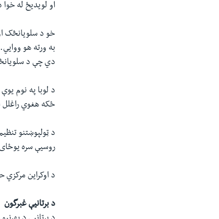
او لویدیځ له خوا د
خو د سلویانڅک او
به ورته هو ووايي.
دي چې د سلویانڅک
د لوبا په نوم یوې
ځکه هغوي راغلل او 
د ټولپوښتنو تنظیم
روسیې سره یوځای
د اوکراین مرکزي ح
د برتانیې غبرگون
د برتانیې د بهرنی