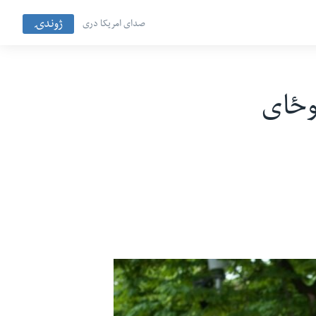
ژوندۍ
صدای امریکا دری
یوځای