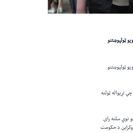
یو ټولپوښتنو
یو ټولپوښتنو
ې نړیواله ټولنه
و نوي سلنه رای
اوکراین د حکومت