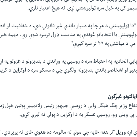
سیمو کې په خپل سره ټولپوښتنې نړۍ ته هیځ اعتبار نلري.
دا ټولپوښتنې د هر چا په معیار باندې غیر قانوني دي، د شفافیت او ان
ولپوښتنې یا انتخاباتو غوندې په مناسب ډول ترسره شوي وي. مهمه خبره
یاشتې په ٢٥ تر سره کیږي"
یي اتحادیه په احتیاط سره د روسیې په وړاندې د بندیزونو د غزولو په اړو
نیو او اشخاصو باندې بندیزونه ولگوي چې د مسکو سره د اوکراین د کری
یالتونو غبرگون
دفاع وزیر چگ هیگل وایي د روسیې جمهور رئیس ولادیمیر پوتین خپل ژمنه
ېې ویلي وو، روسیې عسکر به د اوکراین د پولې نه لیرې کړي.
 اړه وویل "تر هغه ځایه چې مونږ ته مالومه ده هغوي ځای نه پریږدي. 