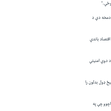
وځي."
 دمخه دې د
قتصاد باندې
د دوي امنیتي
یځ ډول بدلون را
اچوو چې په