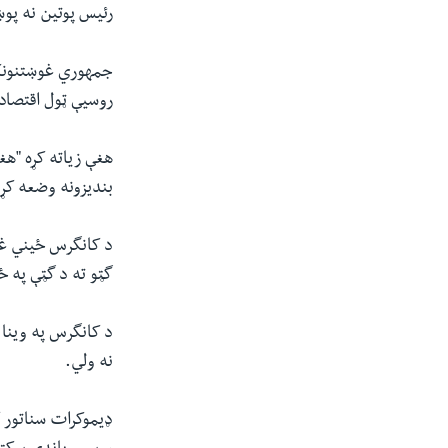
رئیس پوتین نه پو
جمهوري غوښتنونکې 
روسیې ټول اقتصاد
هغې زیاته کړه "ه
بندیزونه وضعه کړ
د کانگرس ځیني غړي
گټو ته د گټې په ځ
د کانگرس په وینا 
نه ولي.
ډیموکرات سناتور ک