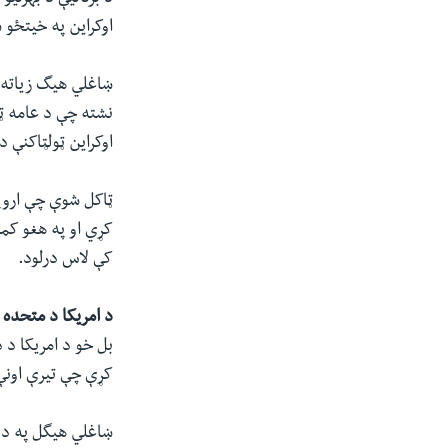
اوکراین په خیتځو 
ښاغلي هیگ زیاته "
نشته چې د عامه ټ
اوکراین ټولټاکنې د مې د م
ټاکل شوې چې اروپا
کړي او په هغو کمپ
کې لاس درلود.
د امریکا د متحده ا
بل خو د امریکا د 
کړې چې تیرې اونې 
ښاغلي هیگل په دې