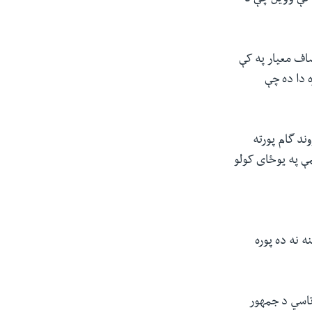
صاف معیار په کې
 دا ده چې
ند گام پورته
مې په یوځای کولو
 نه ده پوره
تاسي د جمهور