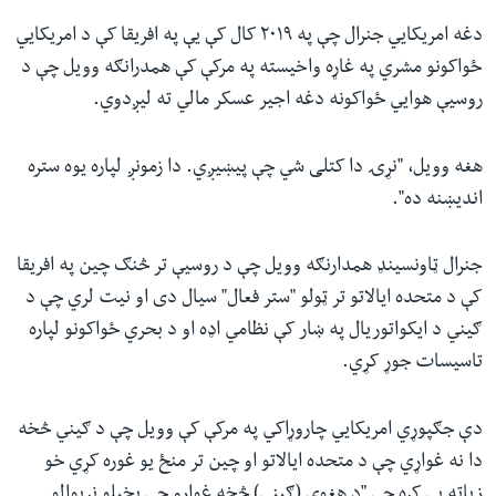
دغه امریکایي جنرال چې په ۲۰۱۹ کال کې یې په افریقا کې د امریکایي
ځواکونو مشري په غاړه واخیسته په مرکې کې همدرانګه وویل چې د
روسیې هوایي ځواکونه دغه اجیر عسکر مالي ته لیږدوي.
هغه وویل، "نړۍ دا کتلی شي چې پیښیږي. دا زمونږ لپاره یوه ستره
اندیښنه ده".
جنرال ټاونسینډ همدارنګه وویل چې د روسیې تر څنګ چین په افریقا
کې د متحده ایالاتو تر ټولو "ستر فعال" سیال دی او نیت لري چې د
ګیني د ایکواتوریال په ښار کې نظامي اډه او د بحري ځواکونو لپاره
تاسیسات جوړ کړي.
دې جګپوړي امریکایي چاروړاکي په مرکې کې وویل چې د ګیني څخه
دا نه غواړي چې د متحده ایالاتو او چین تر منځ یو غوره کړي خو
زیاته یې کړه چې "د هغوي (ګیني) څخه غواړو چې پخپلو نړیوالو