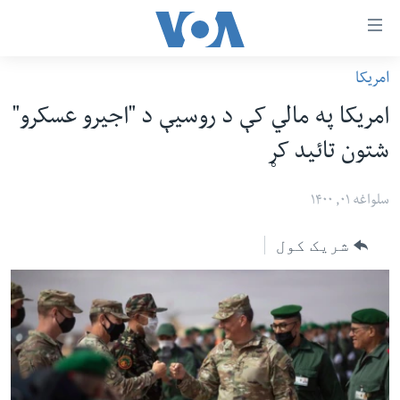
اس
امریکا
سي
کورپاڼه
امریکا په مالي کې د روسیې د "اجیرو عسکرو"
ړ
افغانستان
شتون تائید کړ
تصالات
سیمه
صلي
امریکا
سلواغه ۰۱, ۱۴۰۰
تن
نړۍ
ه
شریک کول
ښځې او نجونې
اړ
ئ
ځوانان
مومي
د بیان ازادي
ارښود
روغتیا
ه
سرمقاله
اړ