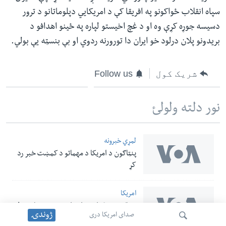
سپاه انقلاب ځواکونو په افریقا کې د امریکایي دپلوماتانو د ترور
دسیسه جوړه کړې وه او د غچ اخیستو لپاره په ځینو اهدافو د
بریدونو پلان درلود خو ایران دا تورورنه ردوي او بې بنسټه یې بولي.
شریک کول
Follow us
نور دلته ولولئ
لمړي خبرونه
پنټاګون د امریکا د مهماتو د کمښت خبر رد
کړ
امریکا
پنټاګون د بګرام هوایي اډې پر سر د ناپيژندل
ژوندۍ
صدای امریکا دری
شوې 'الوتونکي څيز' تصویر خپور کړ