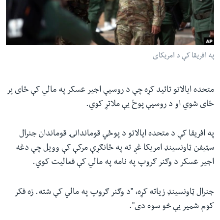
ئ
له مونږ سره په تماس کې پاتې شئ
ټون
ای
ه
په افریقا کې د امریکای
ژبې
اړ
ئ
متحده ایالاتو تائید کړه چې د روسیې اجیر عسکر په مالي کې ځای پر
ځای شوي او د روسیې پوځ یې ملاتړ کوي.
په افریقا کې د متحده ایالاتو د پوځي قوماندانۍ قوماندان جنرال
سټیفن ټاونسینډ امریکا غږ ته په ځانګړې مرکې کې وویل چې دغه
اجیر عسکر د وګنر ګروپ په نامه په مالي کې فعالیت کوي.
جنرال ټاونسینډ زیاته کړه، "د وګنر ګروپ په مالي کې شته. زه فکر
کوم شمیر یې څو سوه دی".