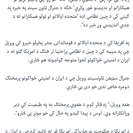
همکارانو او ندیښنو غور وکړي" ځکه د جنرال ټاون سینډ په خبره په
ګیني کې د چین نظامي اډه "متحده ایالاتو او ټولو همکارانو ته د
جدي اندیښنې وړ خبر ده".
په افریقا کې د متحده ایالاتو د قوماندانۍ مشر پخپلو خبرو کې وویل
چې په سیمه کې د چین د نظامي پراختیا تر څنګ د امریکا ګټو ته د
ایران د امنیتي ځواکونو لخوا متوجه ګواښونه هم څاري.
جنرال سټیفن ټاونسینډ وویل چې د ایران د امنیتي ځواکونو پرمختګ
دومره خاص ندی خو دی یې څاري.
هغه وویل،" زه فکر کوم د هغوي پرمختګ به په طبعیت کې ډیر
ورانکارانه وي. اوس د پیدا کیدو په حال کې خو مونږ یې څارو".
د امریکا د حکومت یو چارواکي امریکا غږ ته تائید کړه چې د ایران د