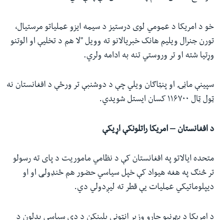
خو د امریکا د عمومي لوی درستیز د سیمه ایزو عملیاتو مرستیال،
تورن جنرال ویلیم هانک خبریالانو ته وویل "لا هم د تخلیې او الوتنو
وړتیا شته او تر وروستي تنه به ادامه ولري.
سپینې ماڼۍ او پنټاګان ویلي چې د دوشنبې تر ورځې د افغانستان نه
ټول ټال ۱۱۶۷۰۰ کسان ایستل شویدي.
د افغانستان – امریکا راتلونکې اړیکې
متحده ایالاتو په افغانستان کې د نظامي ماموریت د پای ته رسولو
تر څنګ په هغه هیواد کې خپل سیاسي حضور هم ځنډولی او او
دیپلوماتیکي عملیات یې قطر ته لیږدولي دي.
د امریکا د بهرنیو چارو وزیر انټوني بلینکن د دې سیاسي بدلون د