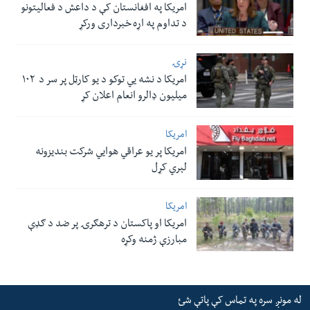
امریکا په افغانستان کې د داعش د فعالیتونو
د تداوم په اړه خبرداری ورکړ
نړۍ
امریکا د نشه یي توکو د یو کارټل پر سر د ۱۰۲
میلیون ډالرو انعام اعلان کړ
امریکا
امریکا پر یو عراقي هوایي شرکت بندیزونه
لېري کړل
امریکا
امریکا او پاکستان د ترهګرۍ پر ضد د ګډې
مبارزې ژمنه وکړه
له مونږ سره په تماس کې پاتې شئ