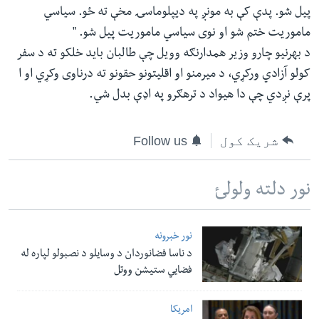
پیل شو. پدې کې به مونږ په دیپلوماسۍ مخې ته ځو. سیاسي
ماموریت ختم شو او نوی سیاسي ماموریت پيل شو. "
د بهرنیو چارو وزیر همدارنګه وویل چې طالبان باید خلکو ته د سفر
کولو آزادي ورکړي، د میرمنو او اقلیتونو حقونو ته درناوی وکړي او ا
پرې نږدي چې دا هیواد د ترهګرو په اډې بدل شي.
شریک کول
Follow us
نور دلته ولولئ
نور خبرونه
د ناسا فضانوردان د وسایلو د نصبولو لپاره له
فضایي ستیشن ووتل
امریکا