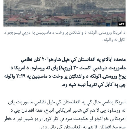
ئ
له مونږ سره په تماس کې پاتې شئ
ټون
ای
ه
د امریکا وروستۍ الوتکه د واشنګټن پر وخت د ماسپیښن په دريې نیمو بجو د
ژبې
اړ
کابل نه والوته.
ئ
متحده ایالاتو په افغانستان کې خپل شاوخوا ۲۰ کلن نظامي
ماموریت دوشنبې اګست ۳۰ (وږي۸) پای ته ورساوه. د امریکا د
پوځ وروستۍ الوتکه د واشنګټن پر وخت د ماسښین په ۳:۲۹ والوته
چې په کابل کې تقریباً نیمه شپه وه.
امریکا پداسې حال کې په افغانستان کې خپل نظامي ماموریت پای
ته ورساوه چې لا هم ګڼ شمیر امریکایي اتباع، هغه افغانان چې د
امریکایي ځواکونو او حکومت سره یې کار کړی او یو شمیر نور د خطر
سره مخ افغانان لا هم په افغانستان کې پاتې دي.