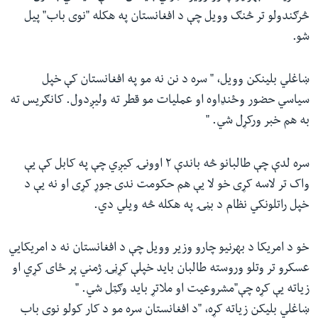
څرګندولو تر څنګ وویل چې د افغانستان په هکله "نوی باب" پیل
شو.
ښاغلي بلینکن وویل، " سره د نن نه مو په افغانستان کې خپل
سیاسي حضور وځنډاوه او عملیات مو قطر ته ولیږدول. کانګریس ته
به هم خبر ورکړل شي. "
سره لدې چې طالبانو څه باندې ۲ اوونۍ کیږي چې په کابل کې یې
واک تر لاسه کړی خو لا یې هم حکومت ندی جوړ کړی او نه یې د
خپل راتلونکي نظام د بڼۍ په هکله څه ویلي دي.
خو د امریکا د بهرنیو چارو وزیر وویل چې د افغانستان نه د امریکایي
عسکرو تر وتلو وروسته طالبان باید خپلې کړڼۍ ژمني پر ځای کړي او
زیاته یې کړه چې"مشروعیت او ملاتړ باید وګټل شي. "
ښاغلي بلیکن زیاته کړه، "د افغانستان سره مو د کار کولو نوی باب