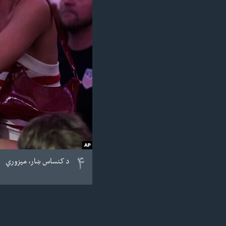
۴
د کنساس ښار، میزوري