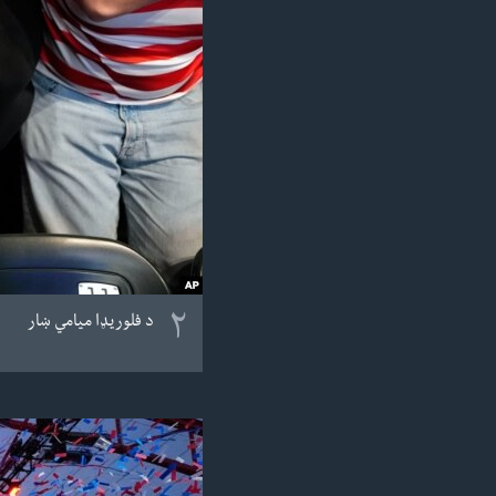
۲
د فلوریډا میامي ښار