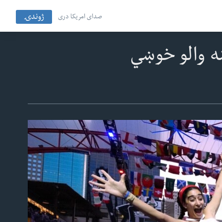
ژوندۍ
صدای امریکا دری
نه والو خوښي