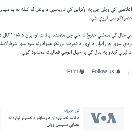
علامیې کې ویلي چې په اوکراین کې د روسیې د یرغل له کبله به په سیم
صولاتو بیې لوړې شي.
انټوني بلنکین پداسې حال ک
 نږدې شوي چې ایران د نړۍ د قدرت لرونکو هیوادونو سره پدې شرط لاس
 د لیرې کیدو په بدل کې به خپل اتومي فعالیت محدود کوي.
ل
Follow us
Print
نور خبرونه
د ناسا فضانوردان د وسایلو د نصبولو لپاره له
فضایي ستیشن ووتل