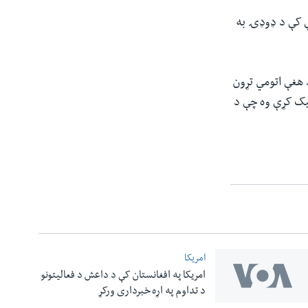
ې کې د ډوډۍ به
ې منځني ختیځ ته ځي چې متحده ایالات او ایران د ۲۰۱۵ کال د هغې اتومي تړون
لیک کړې وه چې د
امریکا
امریکا په افغانستان کې د داعش د فعالیتونو
د تداوم په اړه خبرداری ورکړ