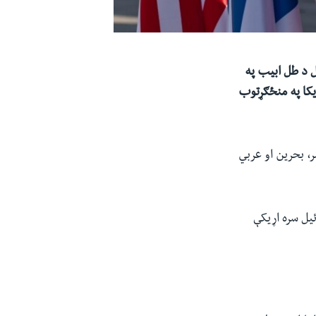
انټوني بلنکین نن یکشنبه مارچ ۲۷ (وري۲) د اسرائیل د طل ابیب په
ریکا په منځګړتوب
ر، بحرین او عربي
اسرائیل سره اړیکې