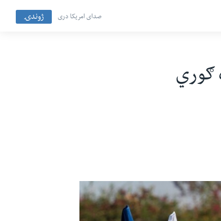
ژوندۍ
صدای امریکا دری
ه ګوري