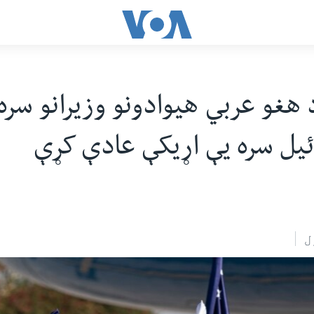
 هغو عربي هیوادونو وزیرانو سر
یل سره یې اړیکې عادې کړې
ل