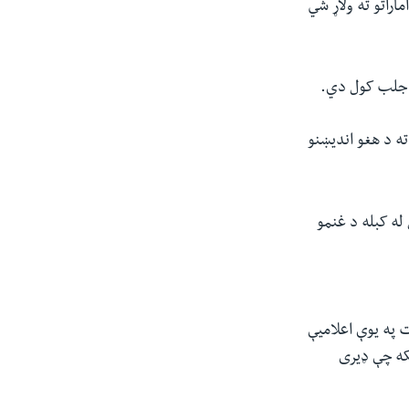
ماراتو ته ولاړ شي
ړ جلب کول دي.
ته د هغو اندیښنو
له کبله د غنمو
ت په یوې اعلامیې
که چې ډیری