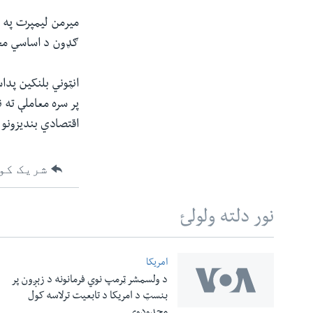
میرمن لیمپرت په ا
ګډون د اساسي مح
پر سره معاملې ته
اقتصادي بندیزونو
شریک کو
نور دلته ولولئ
امریکا
د ولسمشر ټرمپ نوي فرمانونه د زېږون پر
له مونږ سره په تماس کې پاتې شئ
بنسټ د امریکا د تابعیت ترلاسه کول