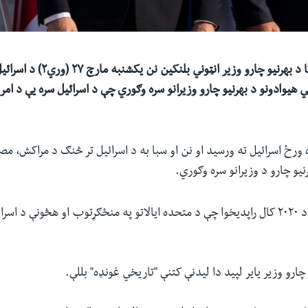
ټاکل شوې د امریکا د بهرنیو چارو وزیر 
 هیوادونو د بهرنیو چارو وزیرانو سره وګوري چې د اسرائیل سره یې د ام
 ورځ اسرائیل ته ورسید او نن او سبا به د اسرائیل تر څنګ د مراکش، مص
نیو چارو د وزیرانو سره وګوري.
دې ټولو هیوادونو د ۲۰۲۰ کال راپدیخوا چې د متحده ایالاتو په منځګړتوب او هڅونې د 
 چارو وزیر یایر لپید دا لیدنې کتنې "تاریخي غونډه" بللې.