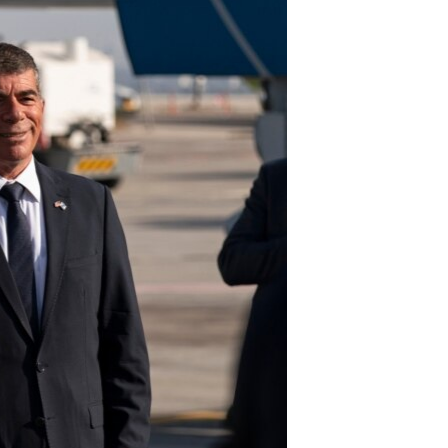
ئ
ټون
ای
ه
اړ
ئ