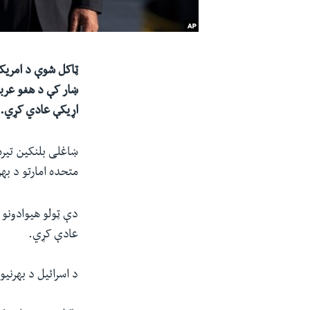
ښار کې د هغو عربي
اړیکې عادي کړي.
ښاغلی بلنکین تیره
متحده امارتو د بهر
عادې کړي.
د اسرائیل د بهرنیو