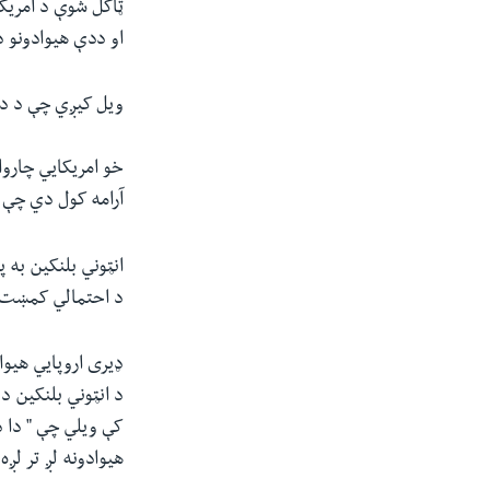
ټاکل شوې د امریکا 
او ددې هیوادونو د
ویل کیږي چې د دې
خو امریکایي چاروا
آرامه کول دي چې د
انټوني بلنکین به 
د احتمالي کمښت 
ډیری اروپایي هیوا
د انټوني بلنکین د
کې ویلي چې " دا 
هیوادونه لږ تر لږه