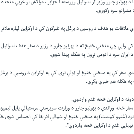
د بهرنیو چارو وزیر تر اسرائیل وروسته الجزایر ، مراکش او عربي متحده ا
 مشرانو سره وګوري.
 ملاقات یو هدف د روسیې د یرغل په غبرګون کې د اوکراین لپاره ملات
کي وایي چې منځني ختیځ ته د بهرنیو چارو د وزیر د سفر هدف اسرائیل 
 ایران سره د اتومي تړون په هکله پیدا شوې.
پدې سفر کې په منځني ختیځ او ټولې نړۍ کې په اوکراین د روسیې د یرغل 
په هکله هم خبرې وکړي.
دونه د اوکراین څخه غنم واردوي.
 سفر څخه وړاندې د بهرنیو چارو د وزارت سرپرستې مرستیالې یایل لیمپر
درد (غنمو کمښت) په منځني ختیځ او شمالي افریقا کې احساس شوی ځ
 نیمایي غنم د اوکراین څخه واردوي".