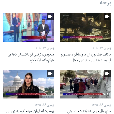
برخه
زمری ۱۷, ۱۴۰۵
زمری ۱۷, ۱۴۰۵
د ناسا فضانوردان د وسایلو د نصبولو
سعودي، ترکیې او پاکستان دفاعي
لپاره له فضایي ستیشن ووتل
هوکړه لاسلیک کړه
زمری ۱۶, ۱۴۰۵
زمری ۱۶, ۱۴۰۵
د نړیوال جرم په توګه د جنسیتي
ټرمپ: له ایران سره جګړه به ژر پای