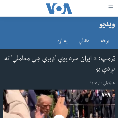
اس
ویدیو
سي
کورپاڼه
ړ
افغانستان
برخه
مقالې
په اړه
تصالات
سیمه
صلي
امریکا
ټرمپ: د ایران سره یوې 'ډېرې ښې معاملې' ته
تن
نړۍ
نږدې یو
ه
ښځې او نجونې
اړ
غبرګولی ۱۰, ۱۴۰۵
ئ
ځوانان
مومي
د بیان ازادي
ارښود
روغتیا
ه
سرمقاله
اړ