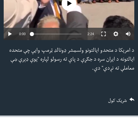
No media source currently available
ئ
له مونږ سره په تماس کې پاتې شئ
ټون
ای
ه
Auto
0:00
2:24
ژبې
اړ
240p
د امریکا د متحدو ایالتونو ولسمشر ډونالډ ټرمپ وايي چې متحده
ئ
360p
ایالتونه د ایران سره د جګړې د پاي ته رسولو لپاره "یوې ډېرې ښې
480p
معاملې ته نږدې" دي.
480p
360p
240p
Auto
720p
1080p
720p
1080p
شریک کول