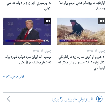
اپارتاید د پیژندلو هڅې 'مهم پړاو ته'
ته ورسېږي؛ ایران ډېر دوام نه شي
رسېدلي
کولی
زمری ۱۶, ۱۴۰۵
زمری ۱۶, ۱۴۰۵
د خوړو او کرنې سازمان: د راتلونکي
ټرمپ: له ایران سره هوکړه غوره بولم؛
کال لپاره ۳۸.۳ میلیون ډالر ملاتړ ته
نه غواړم خلک ووژل شي
اړتیا لري
ټولې برخې وگورئ
تلویزیوني خپرونې وگورئ