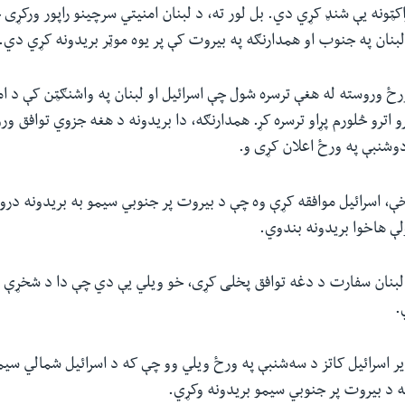
ټونه یې شنډ کړي دي. بل لور ته، د لبنان امنیتي سرچینو راپور ورکړی 
د لبنان په جنوب او همدارنګه په بیروت کې پر یوه موټر بریدونه کړي دي.
رځ وروسته له هغې ترسره شول چې اسرائیل او لبنان په واشنګټن کې د ام
اترو څلورم پړاو ترسره کړ. همدارنګه، دا بریدونه د هغه جزوي توافق 
شنبې په ورځ اعلان کړی و.
ې، اسرائیل موافقه کړې وه چې د بیروت پر جنوبي سیمو به بریدونه درو
ولې هاخوا بریدونه بندوي.
لبنان سفارت د دغه توافق پخلی کړی، خو ویلي یې دي چې دا د شخړې د
.
یر اسرائیل کاتز د سه‌شنبې په ورځ ویلي وو چې که د اسرائیل شمالي سیم
به د بیروت پر جنوبي سیمو بریدونه وکړي.