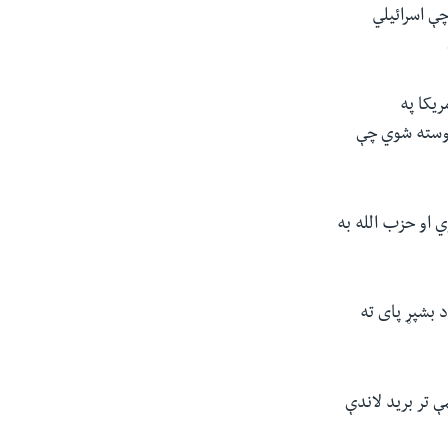
چې اسرائیلي
ریکا په
وروسته شوي چې
ي او حزب الله به
 بشپړ پای ته
ې تر برید لاندې