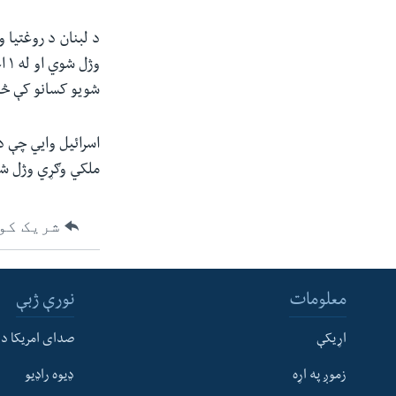
شویو کسانو کې څو
ملکي وګړي وژل ش
شریک کو
معلومات
نورې ژبې
اړیکې
صدای امریکا د
زموږ په اړه
ډیوه راډیو
له مونږ سره په تماس کې پاتې شئ