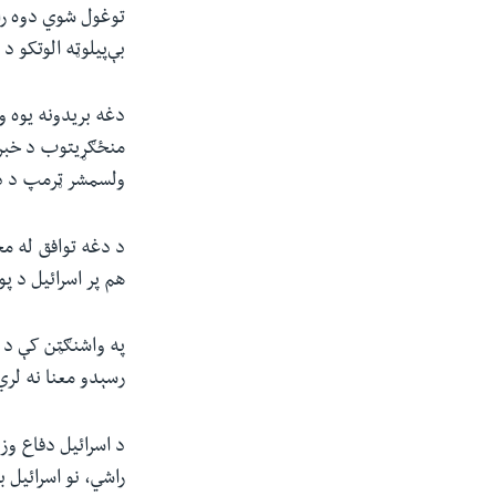
توغول شوي دوه راک
بې‌پیلوټه الوتکو 
دغه بریدونه یوه و
منځګړیتوب د خبرو 
ولسمشر ټرمپ د دو
د دغه توافق له مخ
هم پر اسرائیل د پ
په واشنګټن کې د 
رسېدو معنا نه لري
د اسرائیل دفاع وز
راشي، نو اسرائیل 