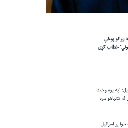
د روانو پوځي
"لیوني" خطاب کړی
 کې وکړې. هغه وویل: "په یوه وخت
 له نتنیاهو سره
وا پر اسرائیل