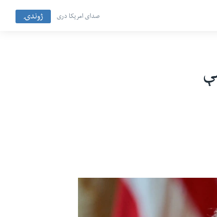
ژوندۍ
صدای امریکا دری
ې