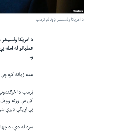
د امریکا ولسمشر ډونالډ ټرمپ
د امریکا ولسمشر ډ
عملیاتو له امله یې
و.
هغه زیاته کړه چې
کې مې ورته وویل، '
یې اړیکې ډېرې ښ
سره له دې، د چهار