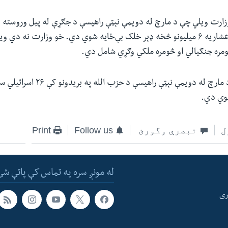
وژل شوي او له ۱ اعشاریه ۶ میلیونو څخه ډېر خلک بې‌ځایه شوي دي. خو وزارت نه د
مره جنګیالي او څومره ملکي وګړي شامل دي.
اسرائیل وايي چې د مارچ له دویمې نېټې راهیسې
وي دي.
ل
تبصرې وگورئ
Follow us
Print
له مونږ سره په تماس کې پاتې شئ
ری