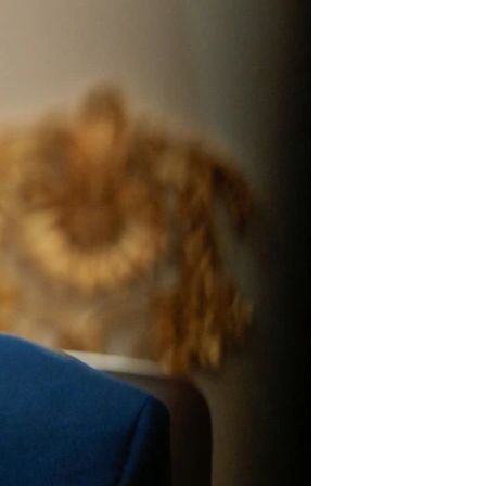
ئ
ټون
ای
ه
اړ
ئ