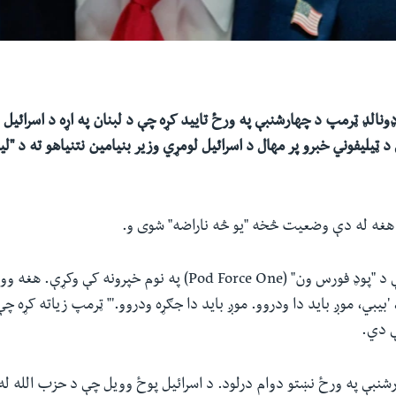
ونالډ ټرمپ د چهارشنبې په ورځ تایید کړه چې د لبنان په اړه د اسرائیل 
 د ټیلیفوني خبرو پر مهال د اسرائیل لومړي وزیر بنیامین نتنیاهو ته د 
 هغه له دې وضعیت څخه "یو څه ناراضه" شوی و.
ټرمپ دا څرګندونې د "پوډ فورس ون" (Pod Force One) په نوم خپرونه
بیبي، موږ باید دا ودروو. موږ باید دا جګړه ودروو.'" ټرمپ زیاته کړه چې
ې دي.
شنبې په ورځ نښتو دوام درلود. د اسرائیل پوځ وویل چې د حزب الله له خ