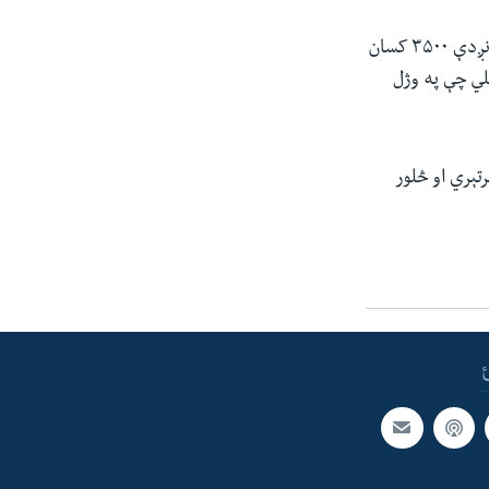
د لبنان د روغتیا وزارت ویلي چې د مارچ له دویمې نېټې راهیسې د جګړې له پیل وروسته نږدې ۳۵۰۰ کسان
ي ویلي چې په وژل
 د حزب الله په بریدونو کې ۲۶ اسرائیلي سرتېري او څلور