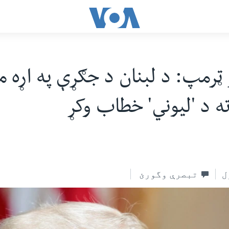
رمپ: د لبنان د جګړې په اړه م
ته د 'لیوني' خطاب وکړ
ل
تبصرې وگورئ