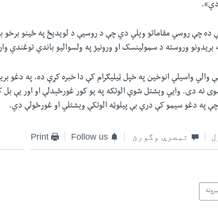
دي».
 ده چې روسي مقاماتو ویلي دي چې د روسیې د لویدیځ ‌په ځینو برخو با
له بریدونو وروسته د سمولینسک او ورونیژ په ولسوالیو باندې توغندي وا
والي واسیلي انوخین په خپل ټیلیګرام کې دا خبره کړې ده. په دغو بری
شوی نه دی. وايي وېشتل شوې الوتکه په یو کور غورځېدلې او اور یې بل 
چې په دغو سیمو کې درې بې پیلوټه الوتکې وېشتلي او غورځولې دي.
ل
تبصرې وگورئ
Follow us
Print
رونه