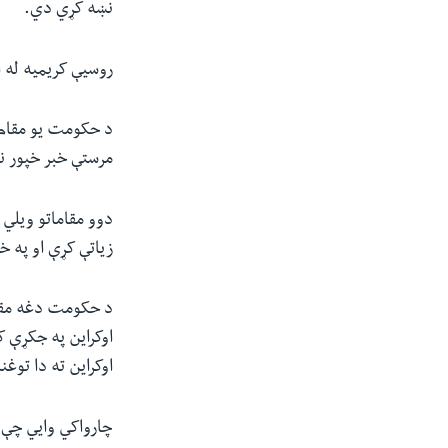
نښه کړي‌ دي.
روسیې کریمیه له ا
د حکومت یو مقام و
مرستې خبر خپور نه
دوو مقاماتو ویلي‌
زیاتې کړې او په خ
د حکومت دغه مقام
اوکراین په جکړې ک
اوکراین ته دا توغ
چارواکي وايي چې 