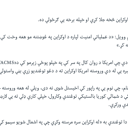
وکراین څخه جلا کړې او خپله برخه یې ګرځولې ده.
ویل: «د عملیاتي‌ امنیت لپاره د اوکراین په غوښتنه مو هغه وخت کې د
 کړ.»
 دي چې امریکا د روان کال په سر کې په خپلو پوځي زېرمو کې د«
TACMS
بره یې له دې وروسته امریکا اوکراین ته د دغو توغندیو زړې بڼې واستولې
، چې نوم یې په راپور کې اخیستل شوی نه دی، ویلي له هغه وروسته 
ې د شمالي کوریا بالستیکي توغندي وکارول، خپلې کاري ډلې ته یې لارښ
ندي ورکړي.
دا توغندي به «له اوکراین سره مرسته وکړي چې په اشغال شویو سیمو کې