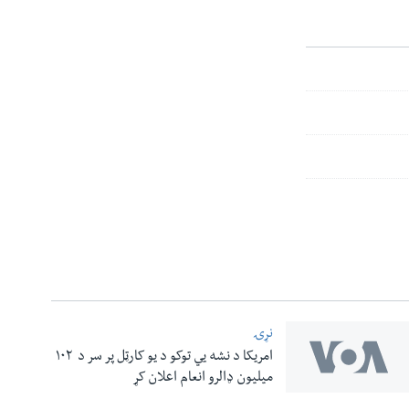
نړۍ
امریکا د نشه یي توکو د یو کارټل پر سر د ۱۰۲
میلیون ډالرو انعام اعلان کړ