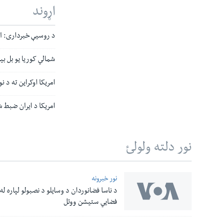
اړوند
د روسیې خبرداری: او
شمالي کوریا یو بل بی
امریکا اوکراین ته د ن
امریکا د ایران ضبط ش
نور دلته ولولئ
نور خبرونه
د ناسا فضانوردان د وسایلو د نصبولو لپاره له
له مونږ سره په تماس کې پاتې شئ
فضایي ستیشن ووتل