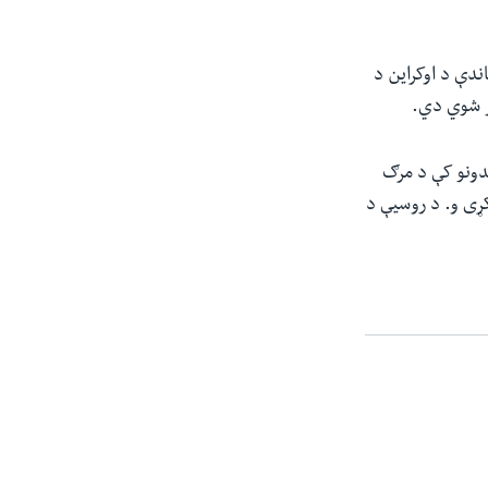
ندې د اوکراین د
ر شوي‌ دي.
دونو کې د مرګ
کړی و. د روسیې د