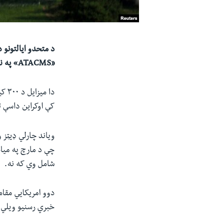
د متحدو ایالتونو 
«
ATACMS
» په ن
دا 
کې اوکراین داسې 
چې د مارچ په میاش
شامل وي که نه.
دوو امریکایي مقام
خبري رسنیو ویلي د