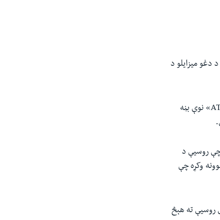
 دغو میزایلو د
A
» نوې بڼه
.
چې روسیې د
وونه وکړه چې
 روسیې ته هېڅ