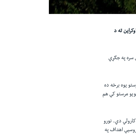
کراین ته د
یې سره په جګړې
مریکا د هغو ۳۰۰ میلیون ډالرو د مرستو یوه برخه ده
نویو مرستو کې هم
 کارولي دي. نورو
 روسیې اهداف په