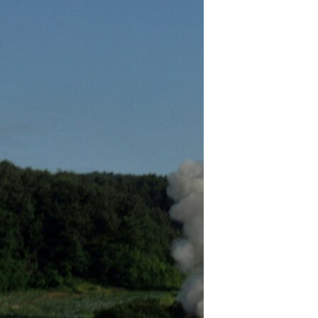
ئ
ټون
ای
ه
اړ
ئ