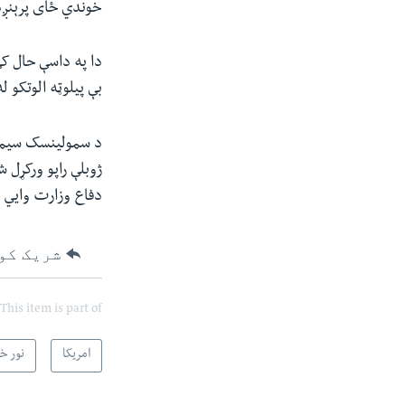
خوندي ځای پرېنږ
دا په داسې حال کې
بې پیلوټه الوتکو 
د سمولینسک سیمې 
ژوبلې راپو ورکړل 
دفاع وزارت وايي 
شریک کو
This item is part of
امریکا
نور خب