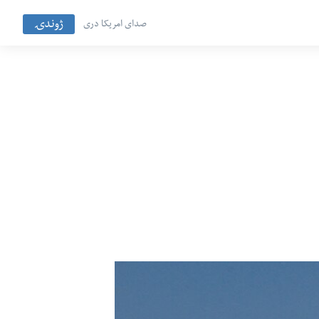
ژوندۍ
صدای امریکا دری