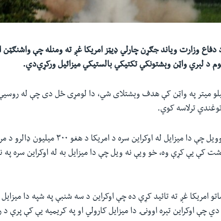
د دفاع وزارت ویاند جګړن چارلي‌ ډیټز امریکا غږ ته ومنله چې واشنګټن او
وم د لېري واټن وېشتونکي تکتیکي بالستیکي میزائیل ورکړي‌دي.
میزایل د ۳۰۰ کیلو میتر په واټن کې هدف وېشتلای شي، دا لومړی ځل دی چې له روس
توغندي ترلاسه کوي.
ویاند چارلي ډیټز وویل چې دا میزایل له اوکراین سره د ا
ت کې یې کړې وه، خو ویې نه ویل چې دا میزایل به له اوکراین سره په 
اتو امریکا غږ ته تائید کړې ده چې اوکراین د سه شنبې په شپه دا میزایل
ي چې اوکراین تېره اوونۍ دا میزایل کارولي او په کریمیه یې کې پرې د