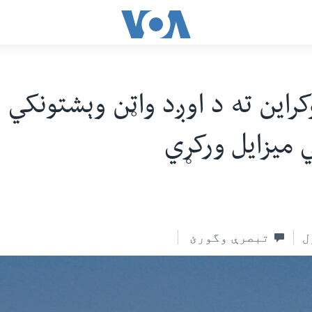
وکراین ته د اوږد واټن وېشتونکي
 میزایل ورکړي
ل
تبصرې وگورئ