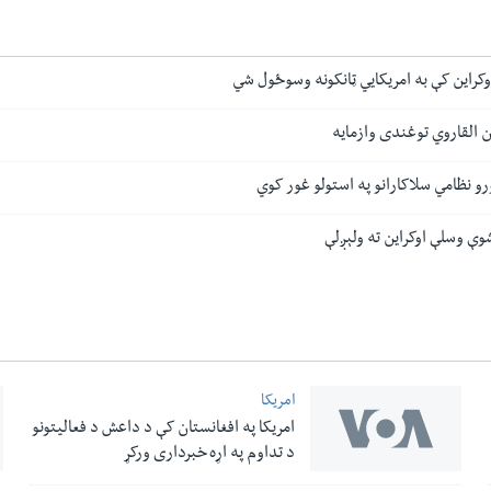
کراین کې به امریکایي ټانکونه وسوځول شي
ن القاروي توغندی وازمایه
ورو نظامي سلاکارانو په استولو غور کوي
وې وسلې اوکراین ته ولېږلې
امریکا
امریکا په افغانستان کې د داعش د فعالیتونو
د تداوم په اړه خبرداری ورکړ