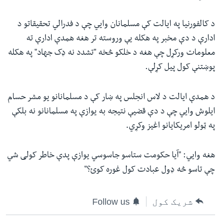
د کالفورنیا په ایالت کې مسلمانان وایي چې د فدرالي تحقیقاتو د
ادارې د دې مخبر په هکله یې وروسته تر هغه همدې ادارې ته
معلومات ورکړل چې هغه د خلکو څخه "تشدد نه ډک جهاد" په هکله
پوښتنې کول پیل کړلې.
د همدې ایالت د لاس انجلس په ښار کې د مسلمانانو یو مشر حسام
ایلوش وایي چې د دې قضیې نتیجه به یوازې په مسلمانانو نه بلکې
په ټولو امریکایانو اغیز وکړي.
هغه وایي: "آیا حکومت ستاسو جاسوسي یوازې پدې خاطر کولی شي
چې تاسو څه ډول عبادت کول غوره کوئ؟"
شریک کول
Follow us