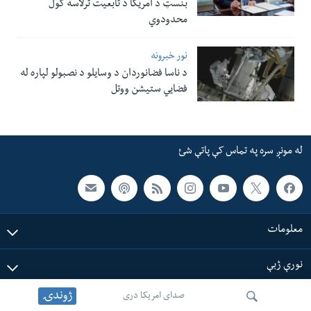
بنسټ د امریکا د تابعیت ترلاسه کول
محدودوي
نور خبرونه
د ناسا فضانوردان د وسایلو د نصبولو لپاره له
فضایي ستیشن ووتل
له مونږ سره په تماس کې پاتې شئ
معلومات
نورې ژبې
ژوندۍ
صدای امریکا دری