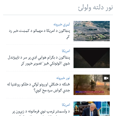
نور دلته ولولئ
لمړي خبرونه
پنټاګون د امریکا د مهماتو د کمښت خبر رد
کړ
امریکا
پنټاګون د بګرام هوایي اډې پر سر د ناپيژندل
شوې 'الوتونکي څيز' تصویر خپور کړ
نور خبرونه
څنګه د ځنګلي اورونو لوګي د خلکو روغتیا له
جدي ګواښ سره مخ کوي؟
امریکا
د ولسمشر ټرمپ نوي فرمانونه د زېږون پر