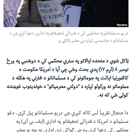
ئ
له مونږ سره په تماس کې پاتې شئ
ټون
ای
ه
دریو مسلمانانو په محکمې کې د فدرالي تحقیقاتو په ادارې دعوا کړې چې د
ژبې
اړ
مسلمانانو د جاسوسۍ لپاره یې مخبر ټاکلی و.
ئ
ټاکل شوې د متحده ایالاتو په سترې محکمې کې د دوشنبې په ورځ
نومبر ۸ (لړم ۱۷) پدې بحث وشي چې آیا د امریکا حکومت د
کالفورنیا ایالت په جوماتونو کې د مسلمانانو د څارنې په هکله د
معلوماتو نه ورکولو لپاره د "دولتي محرمیاتو" د خوندیتوب غوښتنه
کولی شي که نه.
دا جنجال تقریباً لس کاله کیږي چې دریو مسلمانانو پیل کړی. دغو
مسلمانو د امریکا د فدرالي تحقیقاتو په ادارې (ایف بي آی) په
محکمې کې دعوا کړې وه چې ګواکې دې ادارې په پټه یو مخبر