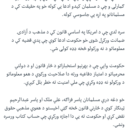
ګمارلی و چې د مسلمان کیدو ادعا یې کوله خو په حقیقت کې د
مسلمانانو په اړه یې جاسوسي کوله.
سره لدې چې د امریکا په اساسي قانون کې د مذهب د آزادۍ
ضمانت ورکړل شوی خو حکومت ادعا کوي چې پدې قضیه کې د
معلوماتو د نه ورکولو څخه ډډه کولی شي.
حکومت وایي چې د بهرنيو استخباراتو د څار قانون او د دولتي
محرمیاتو د امتیاز دفاعیه ورته دا صلاحیت ورکوي د هغو معلوماتو
د ورکولو نه ډډه وکړي چې ملي امنیت ته خطر بلل کیږي.
خو دغه درې مسلمانان یاسر فزاګه، علي ملک او یاسر عبدالرحیم
ټینګار کوي د څارنې قانون څخه ګټې اخیستو د هغوي مذهبي حقوق
نقض کړي او حکومت ته یې دا اجازه ورکړې چې حساب کتاب ورسره
ونشي.