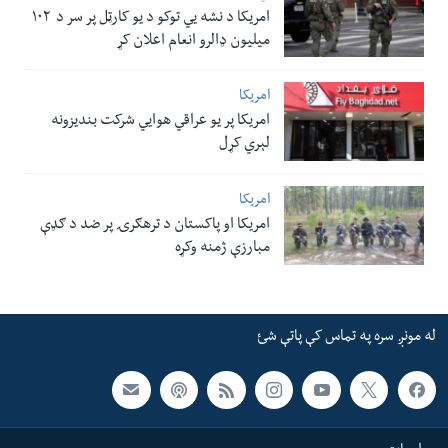
امریکا د نشه یي توکو د یو کارټل پر سر د ۱۰۲
میلیون ډالرو انعام اعلان کړ
امریکا
امریکا پر یو عراقي هوایي شرکت بندیزونه
لېري کړل
امریکا
امریکا او پاکستان د ترهګرۍ پر ضد د ګډې
مبارزې ژمنه وکړه
له مونږ سره په تماس کې پاتې شئ