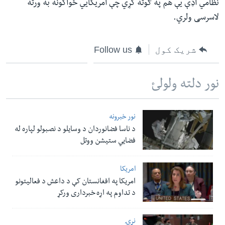
نظامي اډې یې هم په ګوته کړي چې امریکایي ځواکونه به ورته
لاسرسی ولري.
شریک کول
Follow us
نور دلته ولولئ
نور خبرونه
د ناسا فضانوردان د وسایلو د نصبولو لپاره له
فضایي ستیشن ووتل
امریکا
امریکا په افغانستان کې د داعش د فعالیتونو
د تداوم په اړه خبرداری ورکړ
نړۍ