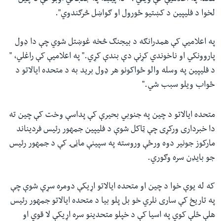
لخوا د فلیپین د کښتیو ځورول او ګواښل څرګندوي".
په اعلامیې کې همدرانګه د بیجنګ څخه غوښتل شوي چې دا ډول
پاروونکي او ناخوندي کړنې دې بندې کړي." په اعلامیې کې راغلي، "
د فلیپین په وسله والو ځواکونو هر ډول برید به د متحده ایالاتو د
ځواب ویلو سبب شي."
متحده ایالاتو د چین په جنوبي بحیرې کې پداسې وخت کې چین ته
دا خبرداری ورکړی چې ټاکل شوې د فلیپین جمهور رئیس فردیناند
مارکوز جونیر دوه ورځې وروسته په سپینې ماڼۍ کې د جمهور رئیس
جو بایډن سره وګوري.
که له یوې خوا د چین او متحده ایالاتو اړیکې دومره سړې شوې چې
په تاریخ کې ساری نلري خو بل پلو بیا د متحده ایالاتو جمهور رئیس
هلې ځلې کوي په اسیا کې د خپلو متحدینو سره اړیکې لا قوي او