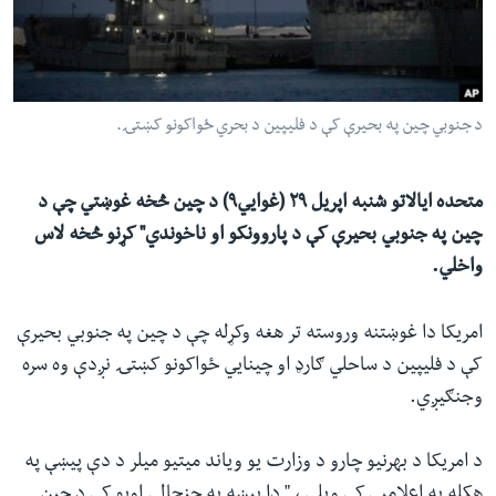
ئ
له مونږ سره په تماس کې پاتې شئ
ټون
ای
ه
د جنوبي چین په بحیرې کې د فلیپین د بحري ځواکونو کښتۍ.
ژبې
اړ
ئ
متحده ایالاتو شنبه اپریل ۲۹ (غوایي۹) د چین څخه غوښتي چې د
چین په جنوبي بحیرې کې د پاروونکو او ناخوندي" کړنو څخه لاس
واخلي.
امریکا دا غوښتنه وروسته تر هغه وکړله چې د چین په جنوبي بحیرې
کې د فلیپین د ساحلي ګارډ او چینایي ځواکونو کښتۍ نږدې وه سره
وجنګیږي.
د امریکا د بهرنیو چارو د وزارت یو ویاند میتیو میلر د دې پیښې په
هکله په اعلامیې کې ویلي ، " دا پیښه په جنجالي اوبو کې د چین