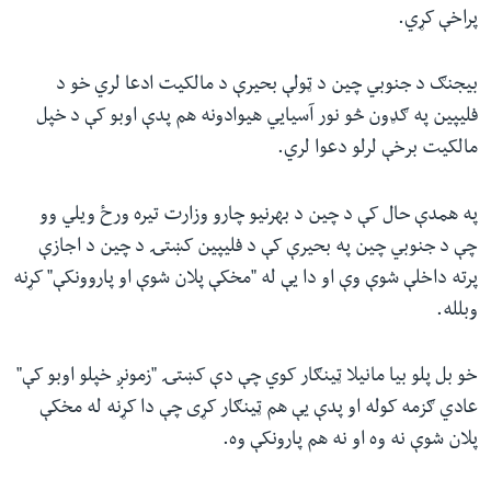
پراخې کړي.
بیجنګ د جنوبي چین د ټولې بحیرې د مالکیت ادعا لري خو د
فلیپین په ګډون څو نور آسیایي هیوادونه هم پدې اوبو کې د خپل
مالکیت برخې لرلو دعوا لري.
په همدې حال کې د چین د بهرنیو چارو وزارت تیره ورځ ویلي وو
چې د جنوبي چین په بحیرې کې د فلیپین کښتۍ د چین د اجازې
پرته داخلې شوې وې او دا یې له "مخکې پلان شوې او پاروونکې" کړنه
وبلله.
خو بل پلو بیا مانیلا ټینګار کوي چې دې کښتۍ "زمونږ خپلو اوبو کې"
عادي ګزمه کوله او پدې یې هم ټینګار کړی چې دا کړنه له مخکې
پلان شوې نه وه او نه هم پارونکې وه.