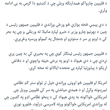
د فلیپین چارواکو همدارنګه ویلي چې د کښتیو دا ګزمې به یې ادامه
ولري.
د دې پیښې څخه یوازې څو ورځې وړاندې د فلیپین جمهور رئیس د
چین د بهرنیو چارو وزیر د خبرو لپاره مانیلا ته وربللی و چې په بحر
کې د اوبو پر سر د ستونزو او جنجال په کمولو ورسره وغږیږي.
د فلیپین جمهور رئیس ټینګار کوي چې په بحیرې کې به چین پرې
نږدي چې د دې هیواد د اوبو په برخې خیټه واچوي او د دفاعي
اړیکو د پیاوړتیا لپاره یې متحده ایالاتو ته مخه کړې.
امریکا او فلیپین څو اوونۍ وړاندې خپل تر ټولو ستر ګډ نظامي
تمرینونه وکړل او د همدې میاشتې په سر کې فلیپین وویل چې
امریکایي ځواکونه به پدې هیواد کې د پنځو نظامي اډو په ګډون چې
له وړاندې امریکایي ځواکونو ورته لاسرسی درلود، څلورو نورې