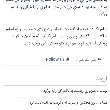
په همدې حال کې د کروناویروس له کبله په ډېرو ایالتونو کې خلکو
ته دا زمینه برابره شوې چې د پوستې له لارې او یا غیابي رایه هم
ورکړي.
د امریکا د متحدو ایالتونو د انتخاباتو د پروژې د معلوماتو په اساس
د اکتوبر تر ۲۹ نېټې پورې په ټولې امریکا کې ۸۲ میلیون خلکو د
پوستې له لارې او یا هم تر ټاکنو مخکې رایې ورکړي‌دي.
شریک کول
Follow us
اړوند
ټرمپ د جمهوري ریاست په ټاکنو کې رایه ورکړه
سنا د سترې محکمې غړیتوب ته د ټرمپ نومانده تائید کړه