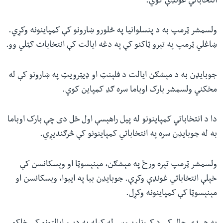
انتخاباتي غونډې کوي.
ولسمشر ټرمپ به د پنسلوانیا په څلورو ښارونو کې کمپاینونه وکړي.
ښاغلي ټرمپ په تېرو ټاکنو کې په دغه ایالت کې انتخابات ګټلي وو.
جوبایډن به د مېشګن ایالت د فلېنټ او ډیټرویټ په ښارونو کې له
مخکني ولسمشر بارک اوباما سره ګډ کمپاین کوي.
دا د انتخاباتي کمپاینونو له پیل راهېسې اول ځل دی چې بارک اوباما
به له جوبایډن سره په انتخاباتي کمپاینونو کې څرګندیږي.
ولسمشر ټرمپ تېره ورځ په مېشګن، مېنېسوټا او وېسکانسن کې
خپلې انتخاباتي غونډې وکړې. جوبایډن بیا په ايیوا، وېسکانسن او
مېنېسوټا کې کمپاینونه وکړل.