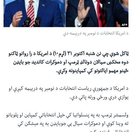
ئ
له مونږ سره په تماس کې پاتې شئ
ټون
ای
ه
د امریکا انتخابات د نومبر په درېیمه دي
ژبې
اړ
ئ
ټاکل شوې چې نن شنبه اکتوبر ۳۱ (لړم۱۰) د امریکا د را روانو ټاکنو
دوه مخکښ سیالان دونالډ ټرمپ او دموکرات کاندید جو بایډن
ځینو مهمو ایالتونو کې کمپاینونه وکړي.
د امریکا د جمهوري ریاست انتخابات د نومبر په درېیمه کیږي او
یوازې درې ورځې ورته پاتې دي.
ولسمشر ټرمپ به په پنسلوانیا کې خپل انتخاباتي کمپاین او پلویانو
ته وینا کوي او دموکرات سیال یې جوبایډن به په مېشګن کې