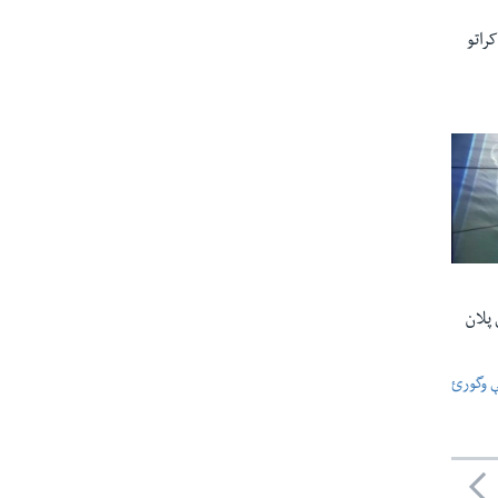
راتو
 پلان
ې وگورئ