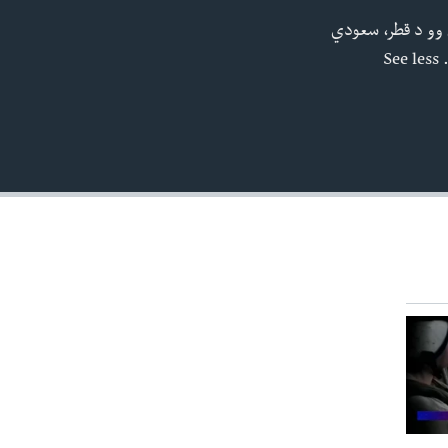
 وو د قطر، سعودي
EMBED
S
480p