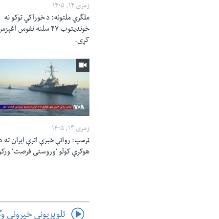
زمری ۱۴, ۱۴۰۵
ملگري ملتونه: د خوراکي توکو نه
خوندیتوب ۴۷ سلنه نفوس اغېزم
کړی.
زمری ۱۳, ۱۴۰۵
ټرمپ: روانې خبرې اترې ایران ته د
هوکړې کولو 'وروستی فرصت' ورک
تلویزیوني خپرونې و