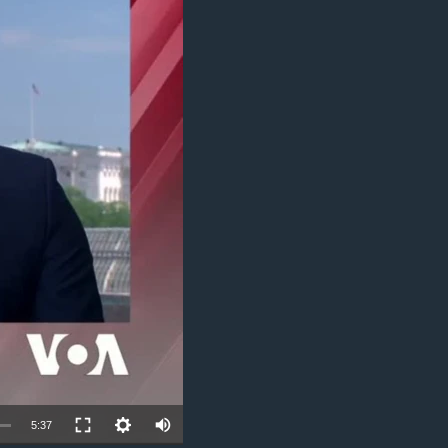
ئ
ټون
ای
ه
اړ
ئ
Auto
5:37