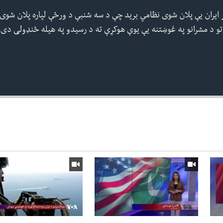
 ایران یې پلان شوی نظامي برید چې د سه شنبې د ورځې لپاره پلان شوی
 د مشرانو په غوښتنه یې یوې هوکړې ته د رسیدو په هیله ځنډولی دی. ee less
360p
240p
Auto
720p