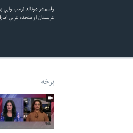
240p
ولسمشر ډونالډ ټرمپ وایي پر
360p
عربستان او متحده عربي اماراتو
480p
720p
برخه