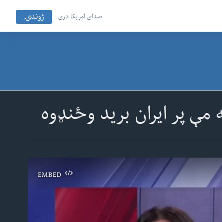
ژوندۍ
صدای امریکا دری
مې پر ایران برید وځنډوه
EMBED