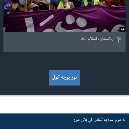
۴
پاکستان، اسلام اباد
نور پورته کول
له مونږ سره په تماس کې پاتې شئ