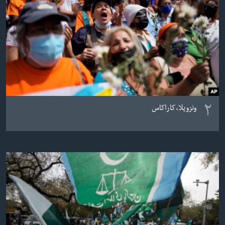
۲
ونزویلا،کاراکاس