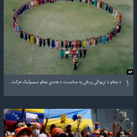
ئ
له مونږ سره په تماس کې پاتې شئ
ټون
ای
ه
ژبې
اړ
ئ
۱
د ښځو د نړیوالې ورځې په مناسبت د هندي ښځو سمبولیک حرکت