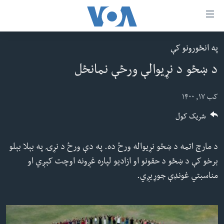
اس
سي
په انځورونو کې
کورپاڼه
ړ
د ښځو د نړیوالې ورځې نمانځل
افغانستان
تصالات
سیمه
کب ۱۷, ۱۴۰۰
صلي
امریکا
شریک کول
تن
نړۍ
ه
ښځې او نجونې
د مارچ اتمه د ښځو نړیواله ورځ ده. په دې ورځ د نړۍ په بېلا بېلو
اړ
برخو کې د ښځو د حقونو او ازادیو لپاره غږونه اوچت کېږي او
ئ
ځوانان
مناسبتي غونډې جوړیږي.
مومي
د بیان ازادي
ارښود
روغتیا
ه
سرمقاله
اړ