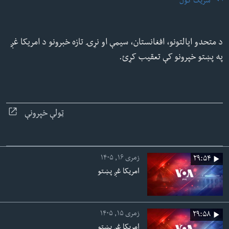
شریک کول
ئ
له مونږ سره په تماس کې پاتې شئ
ټون
ای
د متحدو ایالتونو، افغانستان، سیمې او نړۍ تازه خبرونو د امریکا غږ
ه
په پښتو خپرونو کې تعقیب کړئ.
ژبې
اړ
ئ
ټولې خپرونې
زمری ۱۶, ۱۴۰۵
۲۹:۵۴
امریکا غږ پښتو
زمری ۱۵, ۱۴۰۵
۲۹:۵۸
امریکا غږ پښتو