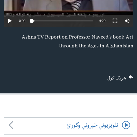
ئ
له مونږ سره په تماس کې پاتې شئ
ټون
0:00
4:29
ای
ه
Ashna TV Report on Professor Naveed's book Art
ژبې
اړ
through the Ages in Afghanistan
ئ
شریک کول
تلویزیوني خپرونې وگورئ