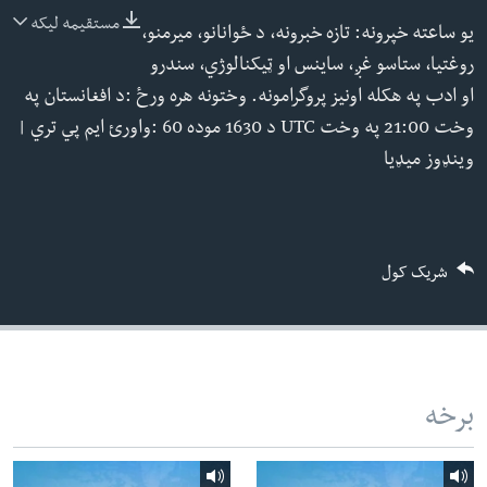
ئ
مستقیمه لیکه
یو ساعته خپرونه: تازه خبرونه، د ځوانانو، میرمنو،
له مونږ سره په تماس کې پاتې شئ
ټون
روغتیا، ستاسو غږ، ساینس او ټیکنالوژي، سندرو
ای
او ادب په هکله اونیز پروگرامونه. وختونه هره ورځ :د افغانستان په
ه
وخت 21:00 په وخت UTC د 1630 موده 60 :واورئ ایم پي تري |
ژبې
اړ
وینډوز میډیا
ئ
شریک کول
برخه