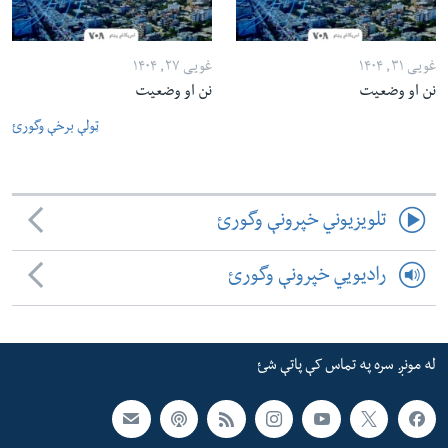
غویی ۳۱, ۱۴۰۴
غویی ۲۷, ۱۴۰۴
نن او وضعیت
نن او وضعیت
ټولې برخې وگورئ
تلویزیوني خپرونې وگورئ
رادیویي خپرونې وگورئ
له مونږ سره په تماس کې پاتې شئ