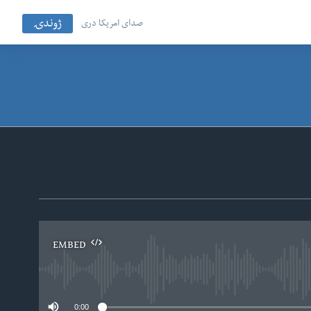
ژوندۍ
صدای امریکا دری
EMBED
No
0:00