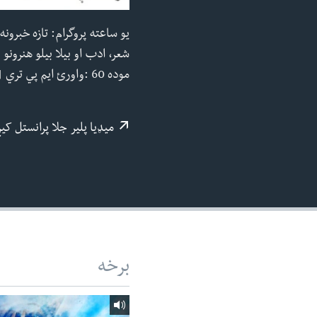
ئ
یو ساعته پروگرام: تازه خبرون
ټون
ای
موده 60 :واورئ ایم پي تري | وینډوز میډیا
ه
اړ
ئ
میډيا پلیر جلا پرانستل کی
برخه