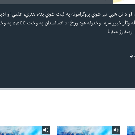
ه، او د نن شپې تېر شوي پروگرامونه په ثبت شوي بڼه، هنري، علمي او ادبي
ږي