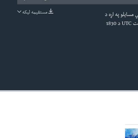
مستقیمه لیکه
 مسایلو په اړه د
EMBED
شعر، ادب او بیلا بیلو هنرونو له وتلو څیرو سره. وختونه هره ورځ :د افغانستان په وخت 23:00 په وخت UTC د 1830