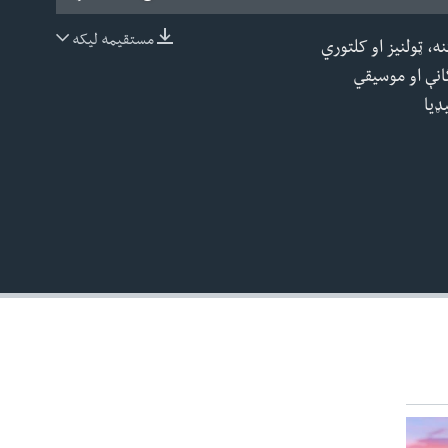
مستقیمه لیکه
ه، ټولنیز او کلتوري
EMBED
انې او موسیقي