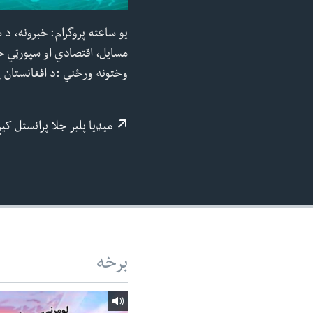
ئ
یو ساعته پروگرام: خبرونه، د س
ټون
مسایل، اقتصادي او سپورټي خب
ای
وختونه ورځني :د افغانستان په وخت 05:00 په وخت UTC د 0030 :واورئ ایم 
ه
اړ
ئ
میډيا پلیر جلا پرانستل کی
برخه