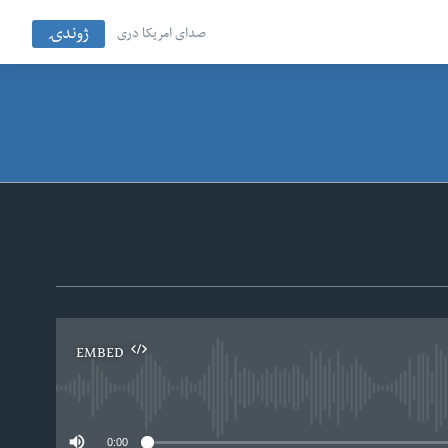
ژوندۍ
صدای امریکا دری
EMBED
No
0:00