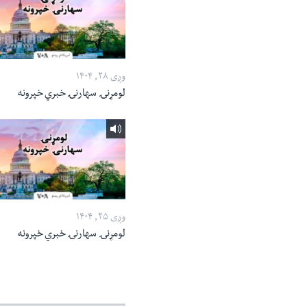
وږی ۲۸, ۱۴۰۴
لومړنۍ سهارنۍ خبري خپرونه
وږی ۲۵, ۱۴۰۴
لومړنۍ سهارنۍ خبري خپرونه