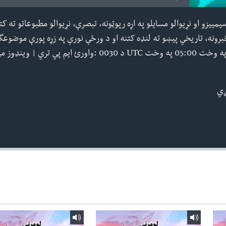
یمییزو او نړیوالو مسایلو په اړه رپوټونه، تبصرې، نړیوالو مطبوعاتو ته کتن
رونه، تاریخي پیښو ته لنډه کتنه او د ورځې نورې په زړه پورې موضوعگ
پي تري | وینډوز میډیا
ږي