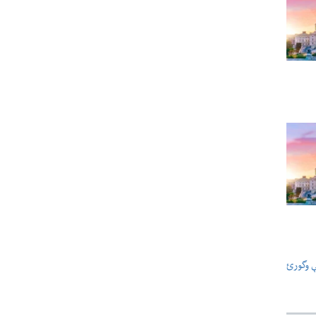
ې وگورئ