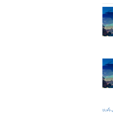
ې وگورئ