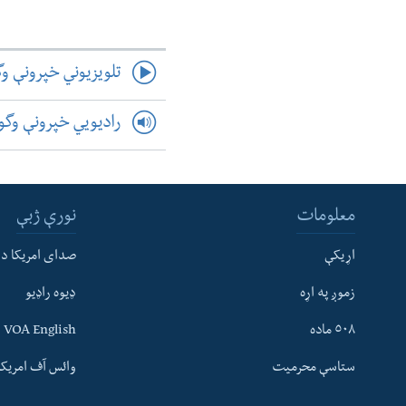
تلویزیوني خپرونې و
رادیویي خپرونې وگ
معلومات
نورې ژبې
اړیکې
صدای امریکا د
زموږ په اړه
ډیوه راډیو
له مونږ سره په تماس کې پاتې شئ
٥٠٨ ماده
VOA English
ستاسې محرمیت
وائس آف امریکہ
ژبې