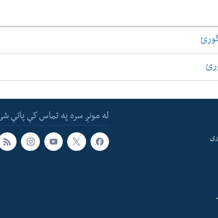
گورئ
ورئ
له مونږ سره په تماس کې پاتې شئ
ری