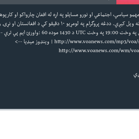
همو سیاسي، اجتماعي او نورو مسایلو په اړه له افغان چارواکو او کارپو
د اوریدونکو پوښتنو ته ځوابونه ویل کیږي. ددغه پروگرام په لومړیو ١٠ د
وختونه هره ورځ :د افغانستان په وخت 19:00 په وخت UTC د 1430 موده 60 :واورئ ایم پ
http://www.voanews.com/mp3/voa/sca/pash/pash1430a.mp3 | وینډوز میډیا -->
http://www.voanews.com/wm/voa/
ږي