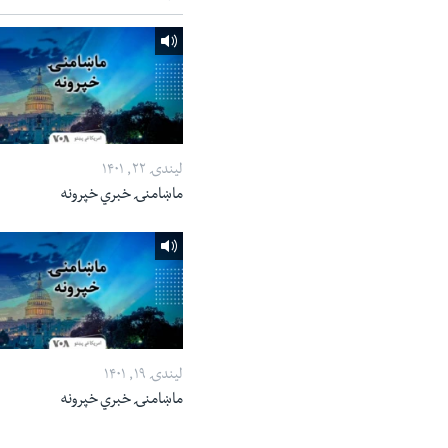
لیندۍ ۲۲, ۱۴۰۱
ماښامنۍ خبري خپرونه
لیندۍ ۱۹, ۱۴۰۱
ماښامنۍ خبري خپرونه