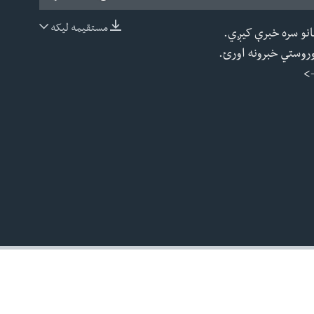
مستقیمه لیکه
هانو سره خبرې کیږي.
EMBED
قیقو کې د افغانستان او نړۍ وروستي خبرونه اورئ.
ي تري -->