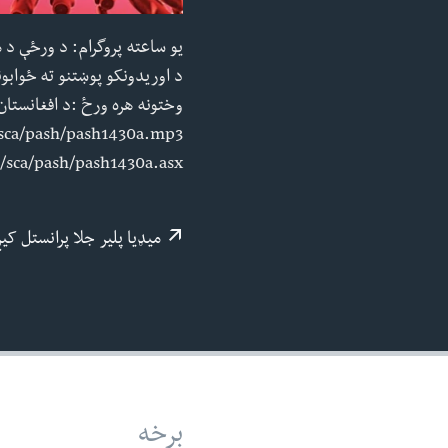
ئ
یو ساعته پروگرام: د ورځې د م
ټون
ای
ه
اړ
sca/pash/pash1430a.asx
ئ
میډيا پلیر جلا پرانستل کی
برخه