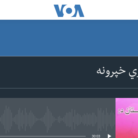
ي خپرونه
 media source currently available
30:03