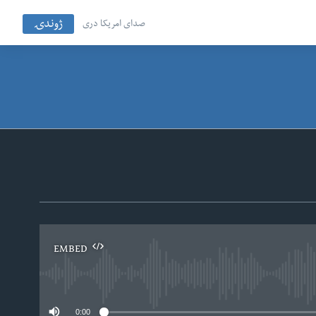
ژوندۍ
صدای امریکا دری
EMBED
No
0:00