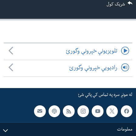
شریک کول
ئ
له مونږ سره په تماس کې پاتې شئ
ټون
ای
ه
ژبې
اړ
ئ
تلویزیوني خپرونې وگورئ
رادیویي خپرونې وگورئ
له مونږ سره په تماس کې پاتې شئ
معلومات