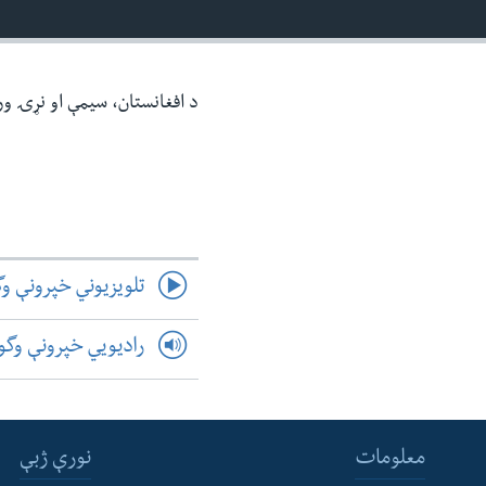
ئ
ټون
ای
د افغانستان، سیمې او نړۍ و
ه
اړ
ئ
تلویزیوني خپرونې و
رادیویي خپرونې وگ
معلومات
نورې ژبې