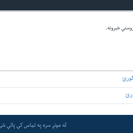
روستي خبرونه.
گورئ
ورئ
له مونږ سره په تماس کې پاتې شئ