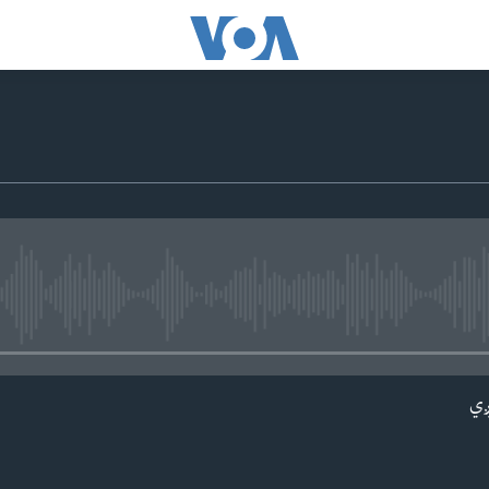
 media source currently available
ږي