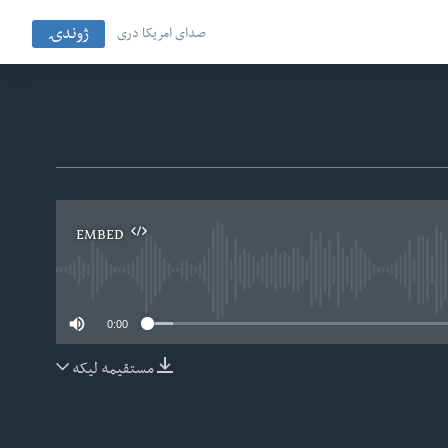
ژوندۍ
صدای امریکا دری
EMBED
No
0:00
مستقیمه لیکه
EMBED