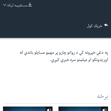
ئ
مستقیمه لیکه
له مونږ سره په تماس کې پاتې شئ
ټون
ای
شریک کول
ه
ژبې
اړ
ئ
په دغې خپرونه کې د روانو چارو پر مهمو مسایلو باندې له
اوریدونکو او میلمنو سره خبرې کیږي.
برخه