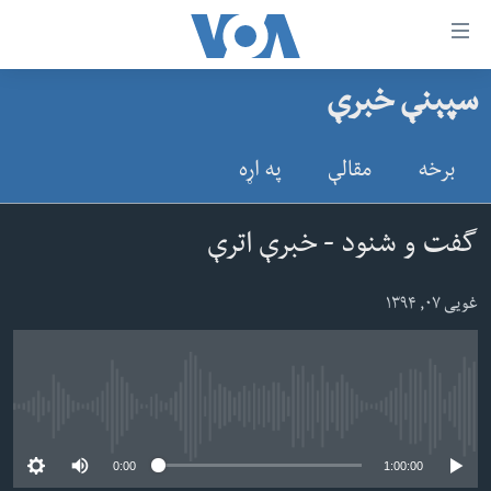
اس
سپېنې خبرې
سي
کورپاڼه
ړ
افغانستان
برخه
مقالې
په اړه
تصالات
سیمه
صلي
امریکا
گفت و شنود - خبرې اترې
تن
نړۍ
ه
غویی ۰۷, ۱۳۹۴
ښځې او نجونې
اړ
ئ
ځوانان
مومي
د بیان ازادي
ارښود
No media source currently available
روغتیا
ه
0:00
1:00:00
سرمقاله
اړ