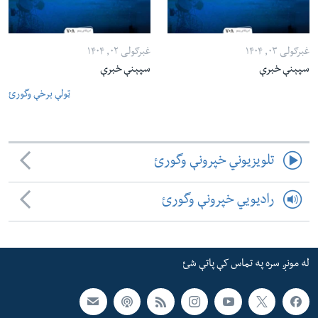
غبرګولی ۰۳, ۱۴۰۴
غبرګولی ۰۲, ۱۴۰۴
سپېنې خبرې
سپېنې خبرې
ټولې برخې وگورئ
تلویزیوني خپرونې وگورئ
رادیویي خپرونې وگورئ
له مونږ سره په تماس کې پاتې شئ