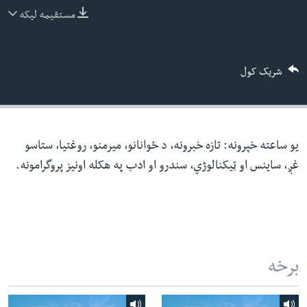
ئ
مستقیمه لیکه
له مونږ سره په تماس کې پاتې شئ
ټون
ای
شریک کول
ه
ژبې
اړ
ئ
یو ساعته خپرونه: تازه خبرونه، د ځوانانو، میرمنو، روغتیا، ستاسو
غږ، ساینس او ټیکنالوژي، سندرو او ادب په هکله اونیز پروگرامونه.
برخه