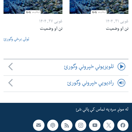
غویی ۳۱, ۱۴۰۴
غویی ۲۷, ۱۴۰۴
نن او وضعیت
نن او وضعیت
ټولې برخې وگورئ
تلویزیوني خپرونې وگورئ
رادیویي خپرونې وگورئ
له مونږ سره په تماس کې پاتې شئ