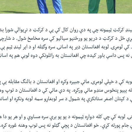
رلینډ کرکټ ټیمونه چې په دې روان کال کې ېې د کرکټ د نړیوالې شورا ب
مړي ځل د کرکټ د دریو یو ورځنیو سیالیو کې سره مخامخ شول. د شارچ
کې لومړۍ لوبه افغانستان ډیر په اسانۍ سره وگټله او د ایر لینډ ټیم ېې
نه پس داسې باور کیده چې افغانستان به راتلونکې دوه لوبې هم په اسا
لوبه کې د خپلې لومړۍ ماتې جبیره وکړه او افغانستان د بالنگ مقابله ېې 
 ته ېېیو پنځوس منډو ماتې ورکړه. په دې ماتې کې د افغانستان د توپ وه
د کپتان اصغر ستانکزي په شمول د سر لوبغاړو سمه لوبه ونکړه او اسانه 
ۍ لوبه کې چې کله دواړه ټیمونه د یو یو بري سره مساوي و او هر یو دا 
ي جام پورته کړي. خو افغانستان د پچې گټلو نه پس توپ وهنه غوره کړه