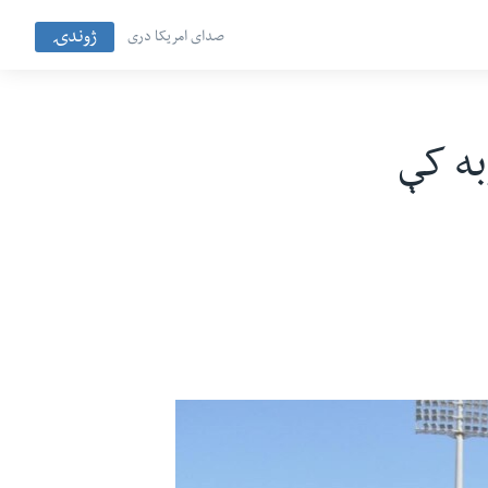
ژوندۍ
صدای امریکا دری
به کې