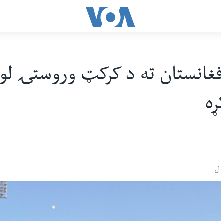
افغانستان ته د کرکټ وروستۍ لو
ړه
ل