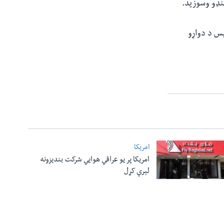
پس د دواړو
امریکا
امریکا پر یو عراقي هوایي شرکت بندیزونه
لېري کړل