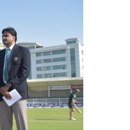
ئ
ټون
ای
ه
اړ
ئ