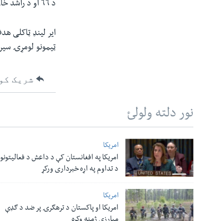
د ٦٦ او د راشد خان د ۴۴ منډو نه پرته نورو لوبغاړو خپل برخه لوبه ونکړه او ټول ټیم ١٧٧ منډو وسوزید.
ایر لینډ ټاکلی هد
ټیمونو لومړۍ سیریز
شریک کو
نور دلته ولولئ
امریکا
امریکا په افغانستان کې د داعش د فعالیتونو
د تداوم په اړه خبرداری ورکړ
امریکا
امریکا او پاکستان د ترهګرۍ پر ضد د ګډې
مبارزې ژمنه وکړه