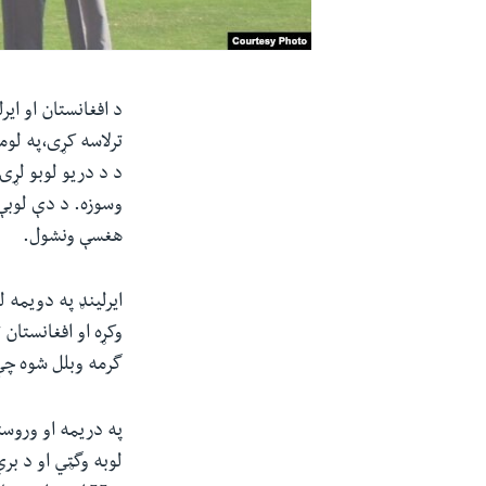
د افغانستان او ای
ترلاسه کړی،په لو
د د دریو لوبو لړۍ 
وسوزه. د دې لوبې 
هغسې ونشول.
ایرلینډ په دویمه 
وکړه او افغانستان
گرمه وبلل شوه چې 
په دریمه او وروست
لوبه وگټي او د بر