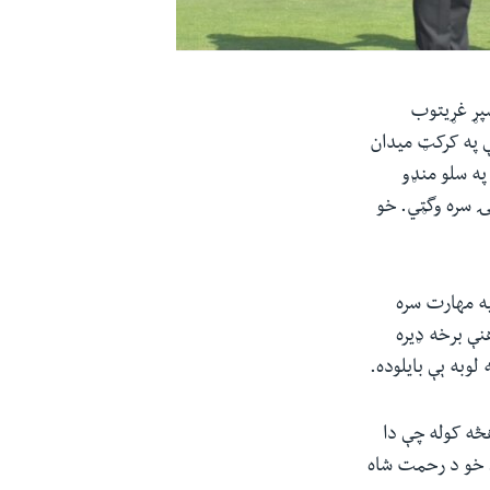
شپړ غړیتوب
ې په کرکټ میدان
 په سلو منډو
نۍ سره وگټي. خو
په مهارت سره
نې برخه ډیره
لوبه ېې بایلوده.
هڅه کوله چې دا
. خو د رحمت شاه