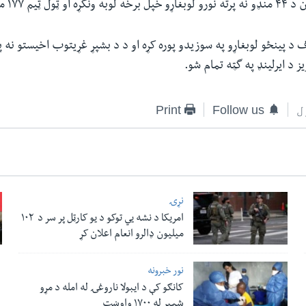
ف د پینځو لوبغاړو په سوزیدو پوره کړه او د د بشپړ غړیتوب اخیستو نه 
 د ایرلینډ په گټه تمام شو.
ل
Follow us
Print
نړۍ
امریکا د نشه یي توکو د یو کارټل پر سر د ۱۰۲
میلیون ډالرو انعام اعلان کړ
نور خبرونه
کانګو کې د ایبولا ناروغۍ له امله د مړو
شمېر له ۱۷۰۰ واوښت