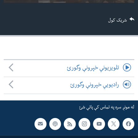
ئ
له مونږ سره په تماس کې پاتې شئ
ټون
شریک کول
ای
ه
ژبې
اړ
ئ
تلویزیوني خپرونې وگورئ
رادیویي خپرونې وگورئ
له مونږ سره په تماس کې پاتې شئ