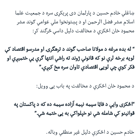
ښاغلي خادم حسین د پارلمان دی پريکړی سره د جمعیت علما
اسلام مشر فضل الرحمن او د پښتونخوا ملي عوامي ګوند مشر
محمود خان اڅکزي د مخالفت دليل داسې څرگند کړ:
“ له بده مرغه د مولانا صاحب گوند د ترهگرۍ او مدرسو اقتصاد کې
لويه برخه لري نو که قانوني ژوند ته راشي انتها گري يي ختميږي او
فکر کوي چې لويی اقتصادي تاوان سره مخ کيږي.”
د محمود خان اڅکزي د مخالفت په باب يی وويل:
“اڅکزی وايي د فاټا سیمه نيمه آزاده سیمه ده که د پاکستان په
قوانينو کې شامله شي نو خپلواکي به يی ختمه شي.”
خادم حسين د اڅکزي دليل غير منطقي وباله.