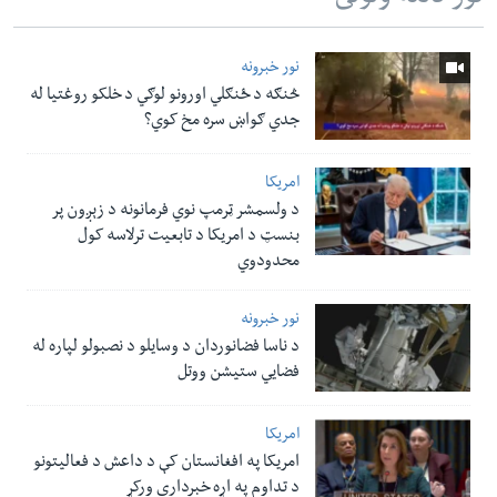
نور خبرونه
څنګه د ځنګلي اورونو لوګي د خلکو روغتیا له
جدي ګواښ سره مخ کوي؟
امریکا
د ولسمشر ټرمپ نوي فرمانونه د زېږون پر
بنسټ د امریکا د تابعیت ترلاسه کول
محدودوي
نور خبرونه
د ناسا فضانوردان د وسایلو د نصبولو لپاره له
فضایي ستیشن ووتل
امریکا
امریکا په افغانستان کې د داعش د فعالیتونو
د تداوم په اړه خبرداری ورکړ