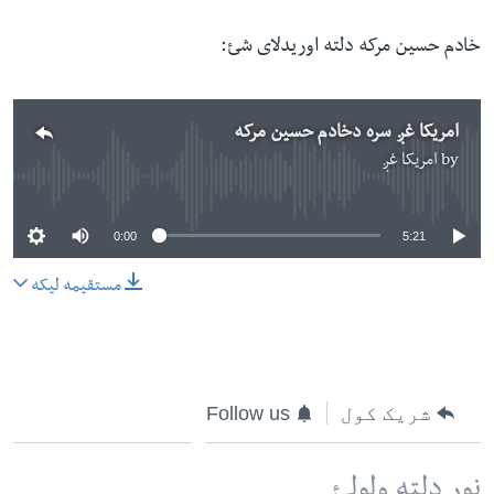
خادم حسین مرکه دلته اوريدلای شئ:
امريکا غږ سره دخادم حسين مرکه
by
امریکا غږ
No media source currently available
0:00
5:21
مستقیمه لیکه
شریک کول
Follow us
نور دلته ولولئ