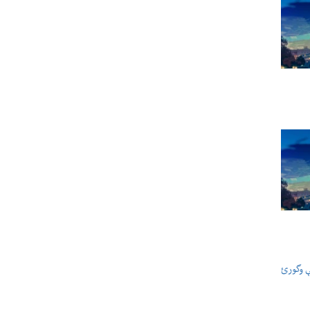
ې وگورئ