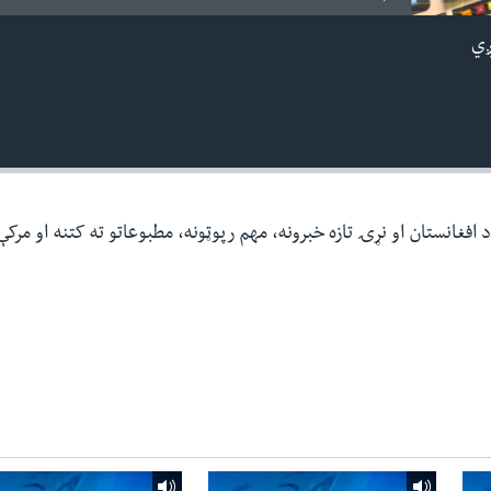
ږي
افغانستان او نړۍ تازه خبرونه، مهم رپوټونه، مطبوعاتو ته کتنه او مرک