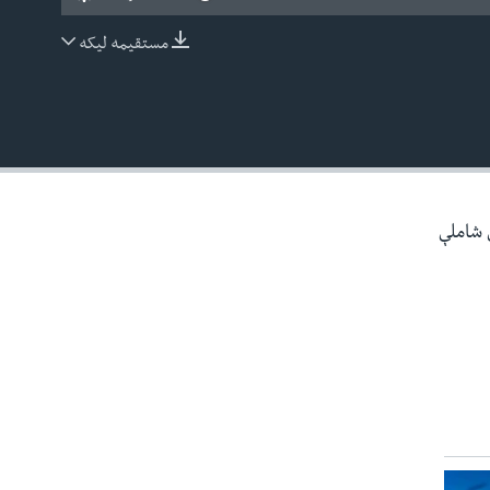
مستقیمه لیکه
EMBED
ې شاملې