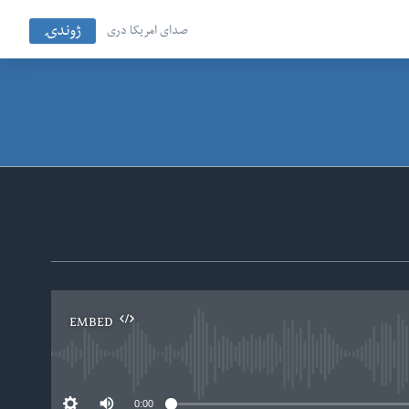
ژوندۍ
صدای امریکا دری
EMBED
No
0:00