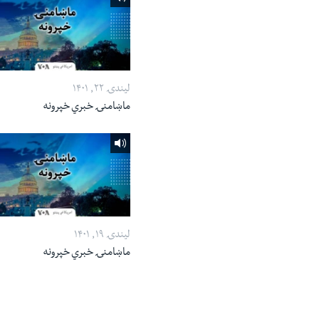
لیندۍ ۲۲, ۱۴۰۱
ماښامنۍ خبري خپرونه
لیندۍ ۱۹, ۱۴۰۱
ماښامنۍ خبري خپرونه