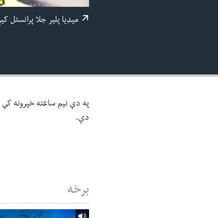
ئ
میډيا پلیر جلا پرانستل کی
ټون
ای
ه
اړ
ئ
په دې نیم ساعته خپرونه کې د 
دي.
برخه