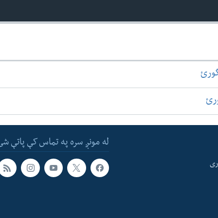
گورئ
ورئ
له مونږ سره په تماس کې پاتې شئ
ری