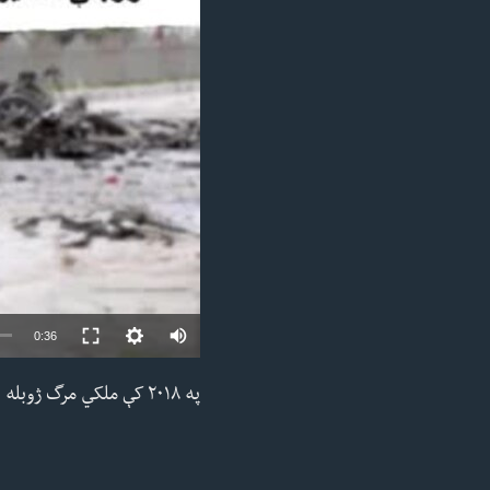
ئ
ټون
ای
ه
اړ
ئ
0:36
په ٢٠١٨ کې ملکي مرگ ژوبله