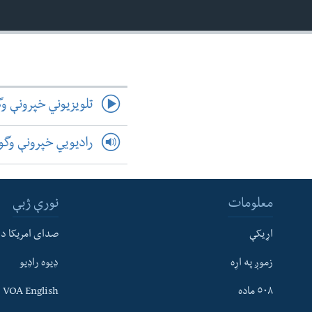
تلویزیوني خپرونې و
رادیویي خپرونې وگ
معلومات
نورې ژبې
اړیکې
صدای امریکا د
زموږ په اړه
ډیوه راډیو
له مونږ سره په تماس کې پاتې شئ
٥٠٨ ماده
VOA English