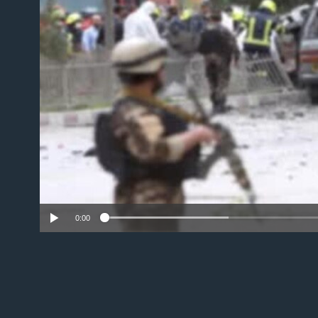
No
0:00
EMBED