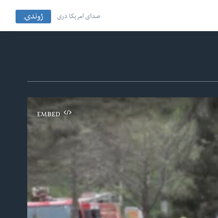
ژوندۍ
صدای امریکا دری
EMBED