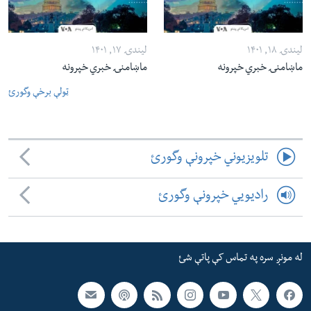
لیندۍ ۱۸, ۱۴۰۱
لیندۍ ۱۷, ۱۴۰۱
ماښامنۍ خبري خپرونه
ماښامنۍ خبري خپرونه
ټولې برخې وگورئ
تلویزیوني خپرونې وگورئ
رادیویي خپرونې وگورئ
له مونږ سره په تماس کې پاتې شئ