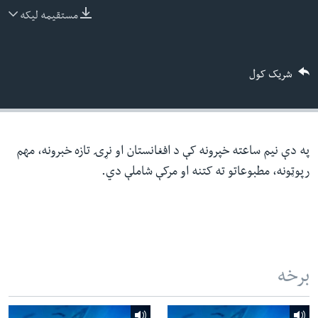
ئ
مستقیمه لیکه
له مونږ سره په تماس کې پاتې شئ
ټون
ای
شریک کول
ه
ژبې
اړ
ئ
په دې نیم ساعته خپرونه کې د افغانستان او نړۍ تازه خبرونه، مهم
رپوټونه، مطبوعاتو ته کتنه او مرکې شاملې دي.
برخه