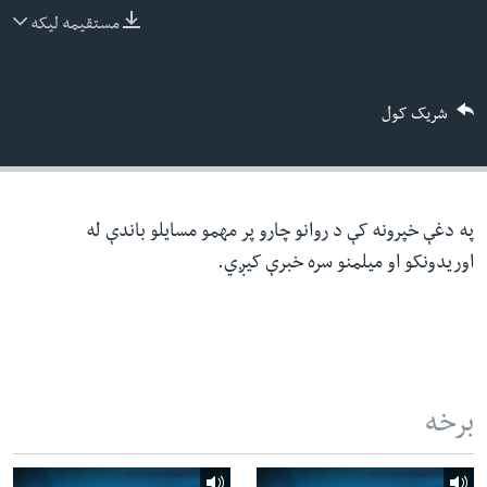
ئ
مستقیمه لیکه
له مونږ سره په تماس کې پاتې شئ
ټون
ای
شریک کول
ه
ژبې
اړ
ئ
په دغې خپرونه کې د روانو چارو پر مهمو مسایلو باندې له
اوریدونکو او میلمنو سره خبرې کیږي.
برخه