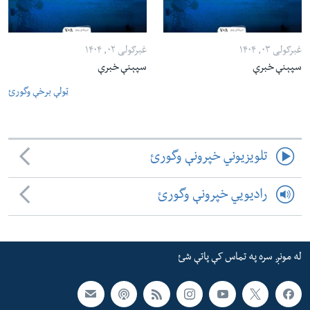
غبرګولی ۰۳, ۱۴۰۴
غبرګولی ۰۲, ۱۴۰۴
سپېنې خبرې
سپېنې خبرې
ټولې برخې وگورئ
تلویزیوني خپرونې وگورئ
رادیویي خپرونې وگورئ
له مونږ سره په تماس کې پاتې شئ