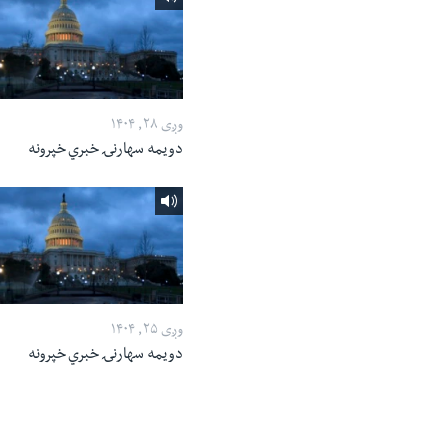
وږی ۲۸, ۱۴۰۴
دویمه سهارنۍ خبري خپرونه
وږی ۲۵, ۱۴۰۴
دویمه سهارنۍ خبري خپرونه