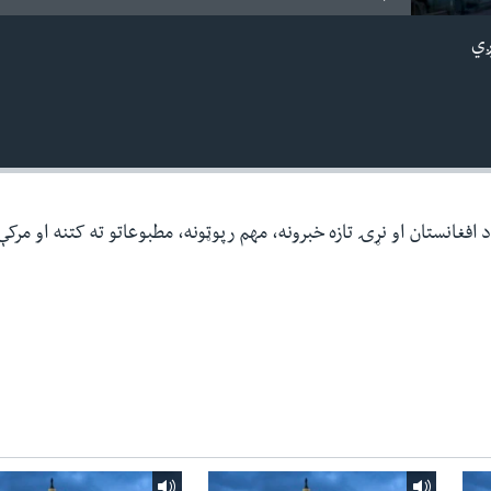
ږي
افغانستان او نړۍ تازه خبرونه، مهم رپوټونه، مطبوعاتو ته کتنه او مرک