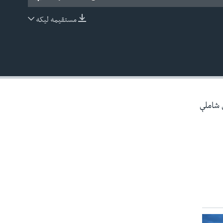
مستقیمه لیکه
EMBED
ې شاملې