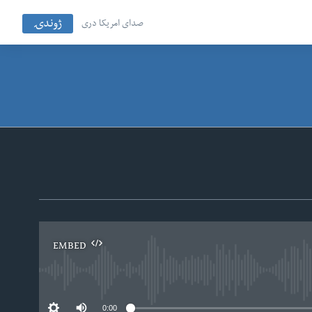
ژوندۍ
صدای امریکا دری
EMBED
No
0:00