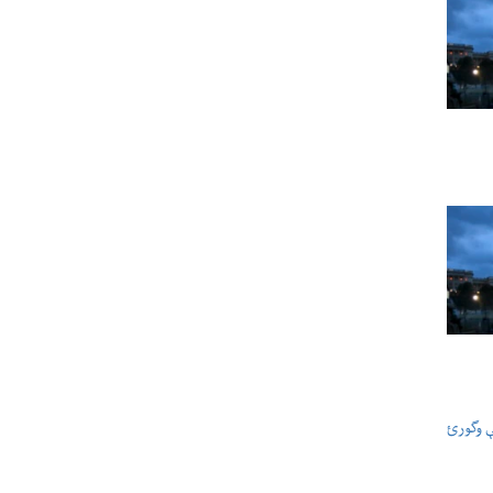
ې وگورئ