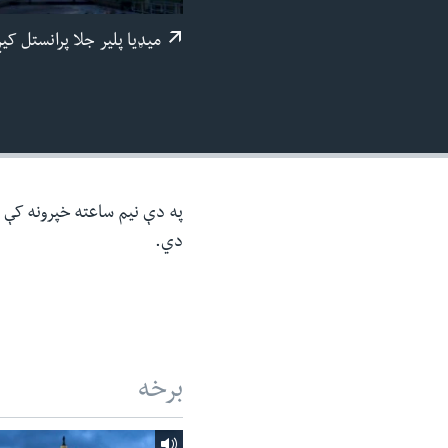
ئ
میډيا پلیر جلا پرانستل کی
ټون
ای
ه
اړ
ئ
په دې نیم ساعته خپرونه کې د 
دي.
برخه