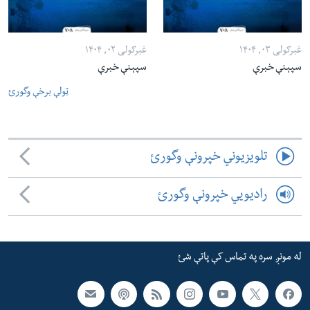
غبرګولی ۰۳, ۱۴۰۴
غبرګولی ۰۲, ۱۴۰۴
سپېنې خبرې
سپېنې خبرې
ټولې برخې وگورئ
تلویزیوني خپرونې وگورئ
رادیویي خپرونې وگورئ
له مونږ سره په تماس کې پاتې شئ