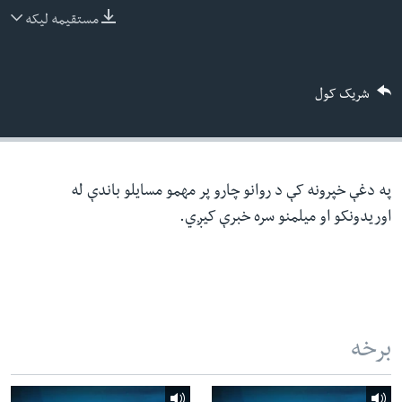
ئ
مستقیمه لیکه
له مونږ سره په تماس کې پاتې شئ
ټون
ای
شریک کول
ه
ژبې
اړ
ئ
په دغې خپرونه کې د روانو چارو پر مهمو مسایلو باندې له
اوریدونکو او میلمنو سره خبرې کیږي.
برخه