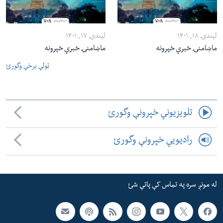
لیندۍ ۱۸, ۱۴۰۱
لیندۍ ۱۷, ۱۴۰۱
ماښامنۍ خبري خپرونه
ماښامنۍ خبري خپرونه
ټولې برخې وگورئ
تلویزیوني خپرونې وگورئ
رادیویي خپرونې وگورئ
له مونږ سره په تماس کې پاتې شئ