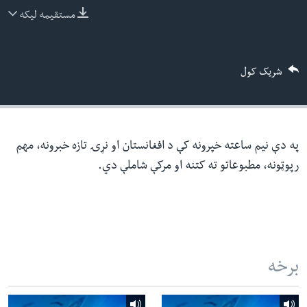
ئ
مستقیمه لیکه
له مونږ سره په تماس کې پاتې شئ
ټون
ای
شریک کول
ه
ژبې
اړ
ئ
په دې نیم ساعته خپرونه کې د افغانستان او نړۍ تازه خبرونه، مهم
رپوټونه، مطبوعاتو ته کتنه او مرکې شاملې دي.
برخه