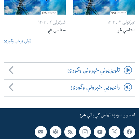
غبرګولی ۰۳, ۱۴۰۴
غبرګولی ۰۲, ۱۴۰۴
ستاسې غږ
ستاسې غږ
ټولې برخې وگورئ
تلویزیوني خپرونې وگورئ
رادیویي خپرونې وگورئ
له مونږ سره په تماس کې پاتې شئ