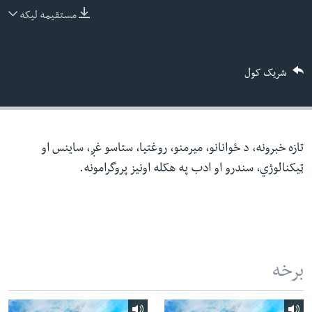
ئ
مستقیمه لیکه
له مونږ سره په تماس کې پاتې شئ
ټون
ای
شریک کول
ه
ژبې
اړ
ئ
تازه خبرونه، د ځوانانو، میرمنو، روغتیا، ستاسو غږ، ساینس او
ټیکنالوژي، سندرو او ادب په هکله اونیز پروگرامونه.
برخه