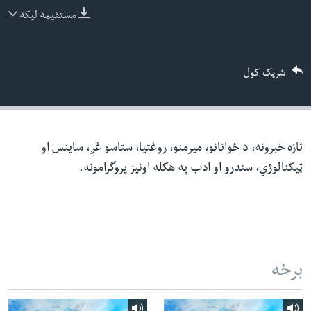
ئ
مستقیمه لیکه
له مونږ سره په تماس کې پاتې شئ
ټون
ای
شریک کول
ه
ژبې
اړ
ئ
تازه خبرونه، د ځوانانو، میرمنو، روغتیا، ستاسو غږ، ساینس او
ټیکنالوژي، سندرو او ادب په هکله اونیز پروگرامونه.
برخه