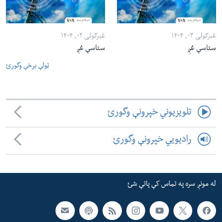
غبرګولی ۰۳, ۱۴۰۴
غبرګولی ۰۲, ۱۴۰۴
ستاسې غږ
ستاسې غږ
ټولې برخې وگورئ
تلویزیوني خپرونې وگورئ
رادیویي خپرونې وگورئ
له مونږ سره په تماس کې پاتې شئ