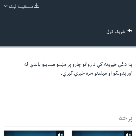
ئ
مستقیمه لیکه
له مونږ سره په تماس کې پاتې شئ
ټون
ای
شریک کول
ه
ژبې
اړ
ئ
په دغې خپرونه کې د روانو چارو پر مهمو مسایلو باندې له
اوریدونکو او میلمنو سره خبرې کیږي.
برخه