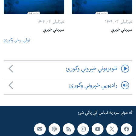
غبرګولی ۰۳, ۱۴۰۴
غبرګولی ۰۲, ۱۴۰۴
سپېنې خبرې
سپېنې خبرې
ټولې برخې وگورئ
تلویزیوني خپرونې وگورئ
رادیویي خپرونې وگورئ
له مونږ سره په تماس کې پاتې شئ