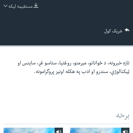
ئ
مستقیمه لیکه
له مونږ سره په تماس کې پاتې شئ
ټون
ای
شریک کول
ه
ژبې
اړ
ئ
تازه خبرونه، د ځوانانو، میرمنو، روغتیا، ستاسو غږ، ساینس او
ټیکنالوژي، سندرو او ادب په هکله اونیز پروگرامونه.
برخه