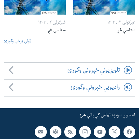
غبرګولی ۰۳, ۱۴۰۴
غبرګولی ۰۲, ۱۴۰۴
ستاسې غږ
ستاسې غږ
ټولې برخې وگورئ
تلویزیوني خپرونې وگورئ
رادیویي خپرونې وگورئ
له مونږ سره په تماس کې پاتې شئ