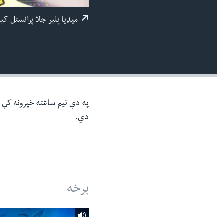
ئ
میډيا پلیر جلا پرانستل کی
ټون
ای
ه
اړ
ئ
په دې نیم ساعته خپرونه کې د 
دي.
برخه