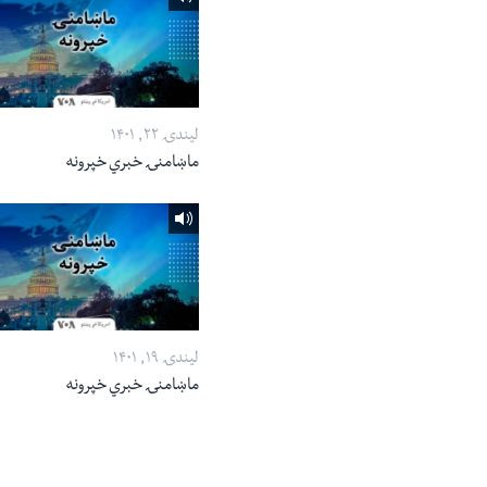
لیندۍ ۲۲, ۱۴۰۱
ماښامنۍ خبري خپرونه
لیندۍ ۱۹, ۱۴۰۱
ماښامنۍ خبري خپرونه