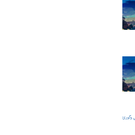
ې وگورئ