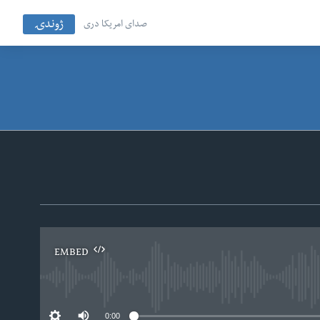
ژوندۍ
صدای امریکا دری
EMBED
No
0:00