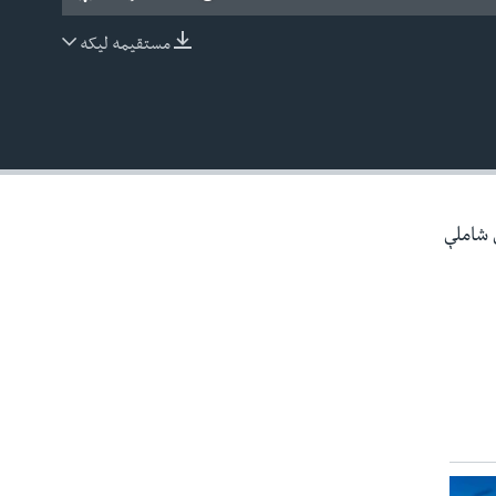
مستقیمه لیکه
EMBED
ې شاملې