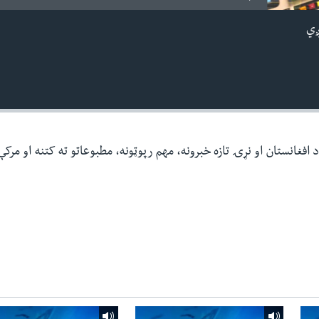
ږي
افغانستان او نړۍ تازه خبرونه، مهم رپوټونه، مطبوعاتو ته کتنه او مرک