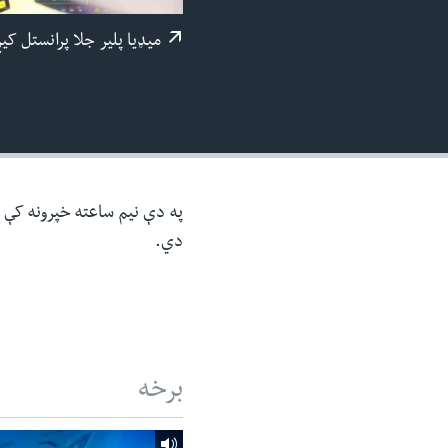
ئ
میډيا پلیر جلا پرانستل کی
ټون
ای
ه
اړ
ئ
په دې نیم ساعته خپرونه کې د 
دي.
برخه