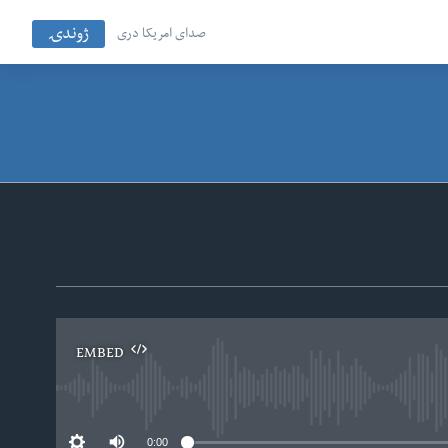
ژوندۍ
صدای امریکا دری
EMBED
No
0:00