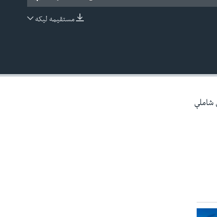
مستقیمه لیکه
EMBED
ې شاملې