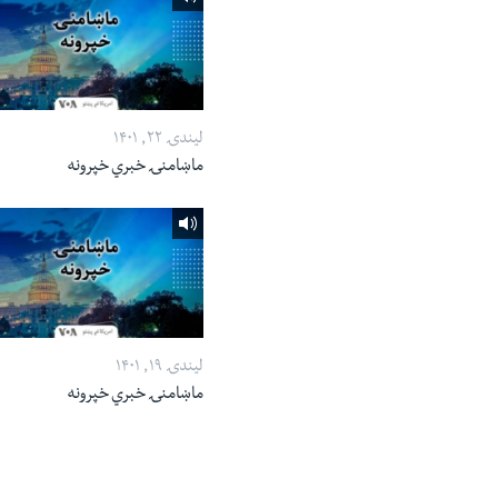
لیندۍ ۲۲, ۱۴۰۱
ماښامنۍ خبري خپرونه
لیندۍ ۱۹, ۱۴۰۱
ماښامنۍ خبري خپرونه