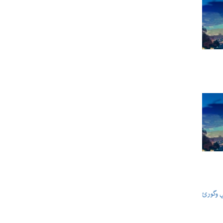
ې وگورئ