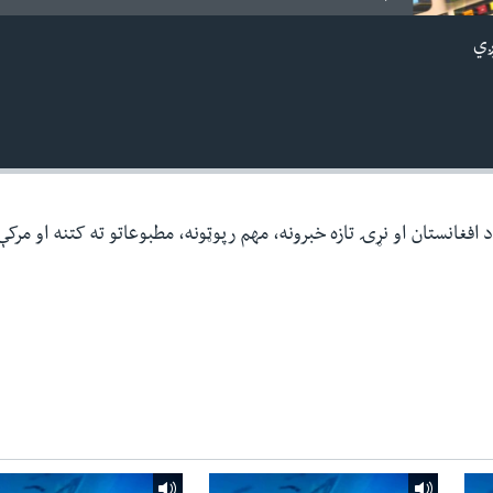
ږي
افغانستان او نړۍ تازه خبرونه، مهم رپوټونه، مطبوعاتو ته کتنه او مرک