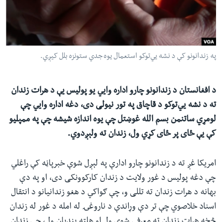
ئ
له مونږ سره په تماس کې پاتې شئ
ټون
ای
ه
په زندانونو کې د نشه يي‌توکو استعمال یوه جدي ستونزه بلل کیږي.
ژبې
اړ
ئ
د افغانستان د زندانونو چارو اداره وايي یو پولیس یې د هرات زندان
ته د نشه يي‌توکو د قاچاق په تور نیولی دی، دغه اداره وايي چې
لومړي ساتنمن بسم الله غوښتل چې یوه اندازه شیشه چې په ممپلیو
کې یې ځای پر ځای کړي ول، زندان ته ولېږدوي.
امریکا غږ ته د زندانونو چارو ادارې په لېږل شوې خبرپاڼه کې راغلي
چې دغه پولیس د غور ولایت د زندان کارکوونکی دی، او په دې
بهانه د هرات زندان ته تللی و، چې ګواکي د هغو زندانیانو د انتقال
اسناد خلاصوي چې تر دې وړاندې د ناروغۍ له امله د غور له زندان
څخه هرات زندان ته معرفي شوي ول او هلته بندیان ول، چې زندان