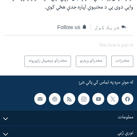
وايي دوی یې د مخنیوي لپاره جدي هڅې کوي.
شریک کول
Follow us
This item is part of
مخدرات
مخدراتو ویډېو
مخدراتو ډیجیټل راپورونه
له مونږ سره په تماس کې پاتې شئ
معلومات
نورې ژبې