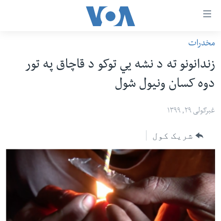
اس
مخدرات
سي
کورپاڼه
زندانونو ته د نشه يي توکو د قاچاق په تور
ړ
افغانستان
دوه کسان ونیول شول
تصالات
سیمه
صلي
امریکا
غبرګولی ۲۹, ۱۳۹۹
تن
نړۍ
ه
شریک کول
ښځې او نجونې
اړ
ئ
ځوانان
مومي
د بیان ازادي
ارښود
روغتیا
ه
سرمقاله
اړ