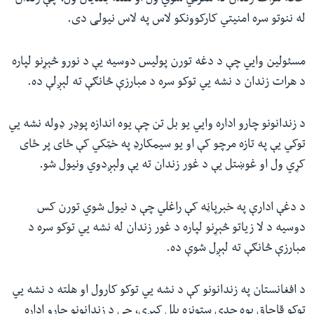
له ننوتو سره امنیتي کارکوونکو لاس په لاس نیولی دی.
مسئولین وايي چې د دغه تورن پولیس دوسیه یې د نورو څېړنو لپاره
د هرات زندان د نشه يي توکو سره د مبارزې څانګې ته لېږلې ده.
د زندانونو چارو اداره وايي یو بل تن چې یوه اندازه پوډر ډوله نشه يي
توکي یې په تازه مرچو کې او یو سیمکارډ‌ په خټکي کې ځای پر ځای
کړي ول او غوښتل یې د غور زندان ته یې ولېږدوي ونیول شو.
د دغې ادارې په خبرپاڼه کې راغلي چې د نیول شوي تورن کس
دوسیه د لا زیاتو څېړنو لپاره د غور زندان له نشه يي توکو سره د
مبارزې څانګې ته لېږل شوې ده.
د افغانستان په زندانونو کې د نشه يي توکو کارول او هلته د نشه يي
توکو قاچاق یوه جدي ستونزه بلل کیږي، چې د زندانونو چارو اداره