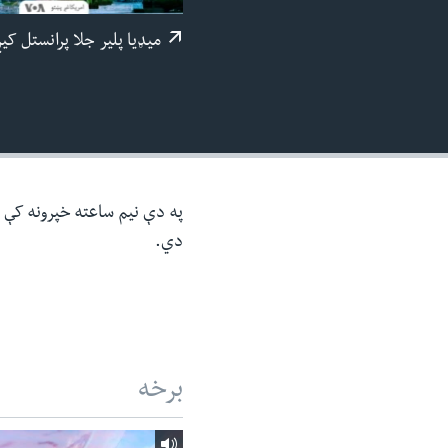
ئ
میډيا پلیر جلا پرانستل کی
ټون
ای
ه
اړ
ئ
په دې نیم ساعته خپرونه کې د 
دي.
برخه