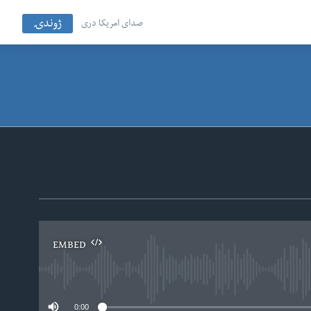
ژوندۍ
صدای امریکا دری
EMBED
No
0:00