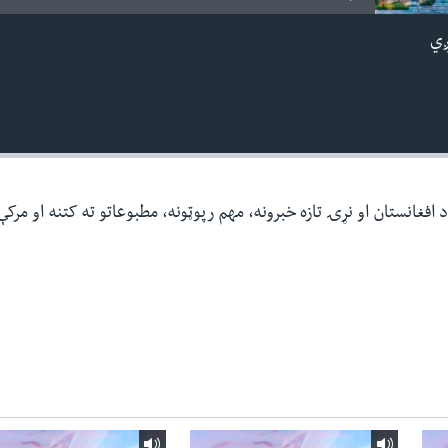
ږي
افغانستان او نړۍ تازه خبرونه، مهم رپوټونه، مطبوعاتو ته کتنه او مرک