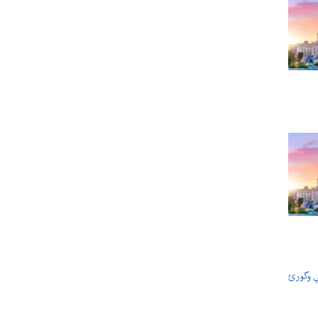
ې وگورئ