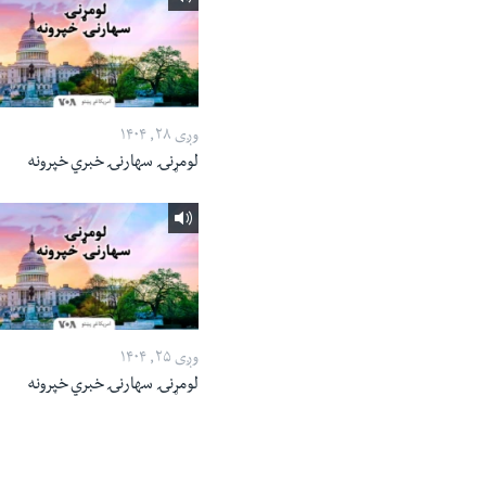
وږی ۲۸, ۱۴۰۴
لومړنۍ سهارنۍ خبري خپرونه
وږی ۲۵, ۱۴۰۴
لومړنۍ سهارنۍ خبري خپرونه