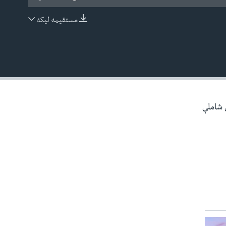
مستقیمه لیکه
EMBED
ې شاملې