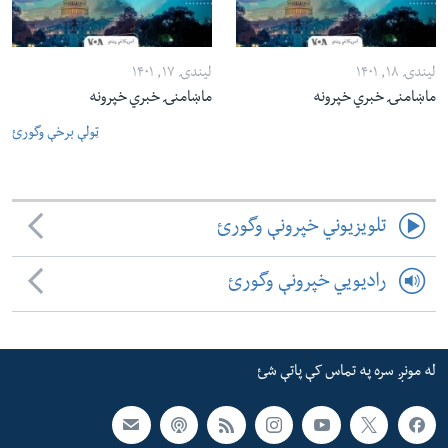
لیندۍ ۱۸, ۱۴۰۱
لیندۍ ۱۷, ۱۴۰۱
ماښامنۍ خبري خپرونه
ماښامنۍ خبري خپرونه
ټولې برخې وگورئ
تلویزیوني خپرونې وگورئ
رادیویي خپرونې وگورئ
له مونږ سره په تماس کې پاتې شئ