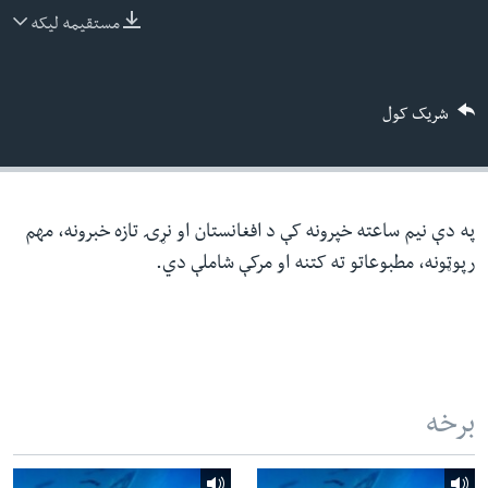
ئ
مستقیمه لیکه
له مونږ سره په تماس کې پاتې شئ
ټون
ای
شریک کول
ه
ژبې
اړ
ئ
په دې نیم ساعته خپرونه کې د افغانستان او نړۍ تازه خبرونه، مهم
رپوټونه، مطبوعاتو ته کتنه او مرکې شاملې دي.
برخه