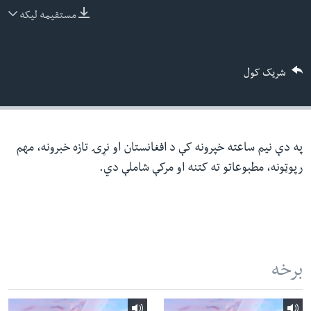
ئ
مستقیمه لیکه
له مونږ سره په تماس کې پاتې شئ
ټون
ای
شریک کول
ه
ژبې
اړ
ئ
په دې نیم ساعته خپرونه کې د افغانستان او نړۍ تازه خبرونه، مهم
رپوټونه، مطبوعاتو ته کتنه او مرکې شاملې دي.
برخه