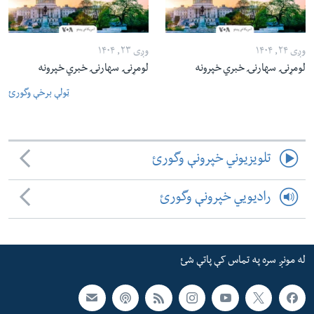
وږی ۲۴, ۱۴۰۴
وږی ۲۳, ۱۴۰۴
لومړنۍ سهارنۍ خبري خپرونه
لومړنۍ سهارنۍ خبري خپرونه
ټولې برخې وگورئ
تلویزیوني خپرونې وگورئ
رادیویي خپرونې وگورئ
له مونږ سره په تماس کې پاتې شئ