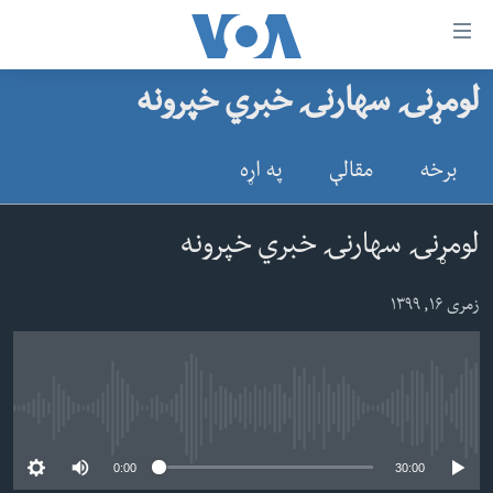
اس
لومړنۍ سهارنۍ خبري خپرونه
سي
کورپاڼه
ړ
افغانستان
برخه
مقالې
په اړه
تصالات
سیمه
صلي
امریکا
لومړنۍ سهارنۍ خبري خپرونه
تن
نړۍ
ه
زمری ۱۶, ۱۳۹۹
ښځې او نجونې
اړ
ئ
ځوانان
مومي
د بیان ازادي
ارښود
No media source currently available
روغتیا
ه
0:00
30:00
سرمقاله
اړ