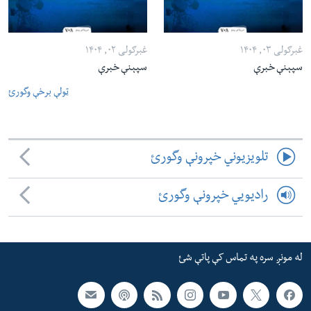
غبرګولی ۰۳, ۱۴۰۴
غبرګولی ۰۲, ۱۴۰۴
سپېنې خبرې
سپېنې خبرې
ټولې برخې وگورئ
تلویزیوني خپرونې وگورئ
رادیویي خپرونې وگورئ
له مونږ سره په تماس کې پاتې شئ