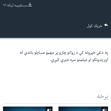
ئ
مستقیمه لیکه
له مونږ سره په تماس کې پاتې شئ
ټون
ای
شریک کول
ه
ژبې
اړ
ئ
په دغې خپرونه کې د روانو چارو پر مهمو مسایلو باندې له
اوریدونکو او میلمنو سره خبرې کیږي.
برخه