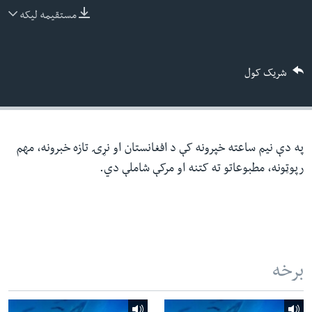
ئ
مستقیمه لیکه
له مونږ سره په تماس کې پاتې شئ
ټون
ای
شریک کول
ه
ژبې
اړ
ئ
په دې نیم ساعته خپرونه کې د افغانستان او نړۍ تازه خبرونه، مهم
رپوټونه، مطبوعاتو ته کتنه او مرکې شاملې دي.
برخه