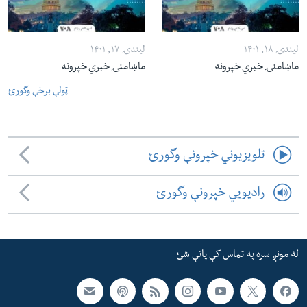
لیندۍ ۱۸, ۱۴۰۱
لیندۍ ۱۷, ۱۴۰۱
ماښامنۍ خبري خپرونه
ماښامنۍ خبري خپرونه
ټولې برخې وگورئ
تلویزیوني خپرونې وگورئ
رادیویي خپرونې وگورئ
له مونږ سره په تماس کې پاتې شئ